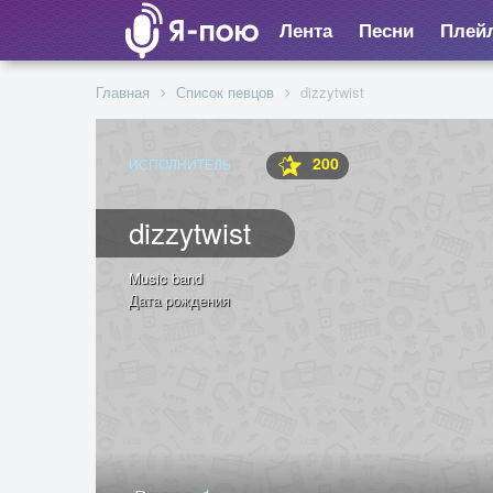
Лента
Песни
Плей
Главная
Список певцов
dizzytwist
200
ИСПОЛНИТЕЛЬ
dizzytwist
Music band
Дата рождения