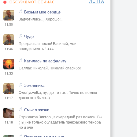
ЛЕНТА
ОБСУЖДАЮТ СЕЙЧАС
Возьми мое сердце
Задуэтились...) Хорошо!..
11:50
Чудо
Прекрасная песня! Василий, мои
аплодисменты!..+++
11:46
Катилась по асфальту
Саллас Николай, Николай спасибо!
11:33
Земляника
Qwertysvetka, ну, где-то так... Точно не помню -
давно это было...)
11:17
Смысл жизни.
Стрижаков Виктор , в очередной раз поклон. Вы
(Ты) не только обладатель прекрасного тенора
11:16
но и оче
Прогуляться я решил