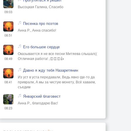
Высоцкая Галина, Спасибо
09:03
Песенка про поэтов
Анна Р., Анна спасибо!
08:51
Его большое сердце
Оказывается я не все песни Митяева слышал((
Отличная работа! ,👏👏👏👍
08:49
Давно я жду тебя Назаретянин
Из уст в уста передавали, Ведь явно где-то да
приврали, А мы за чистую монету, Всё хаваем,
08:41
съедим
Январский благовест
Анна Р., благодарю Вас!
08:23