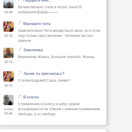
Великолепные стихи и песня, Анна! В
избранное!👍👍👍+++++
00:48
Маловато лета
Замечательно! Лета всегда было мало, но в этом
году только одно желание - поскорее бы оно
00:18
закончи
Земляника
Вишнякова Жанна, большое спасибо, Жанна..
00:18
Зачем ты приснилась?
Сталинградский Саша, привет!
00:16
В клетке
Стремлению к полёту и небу, скорее
ассоциируется не совсем с земным пониманием
вчера
20:46
свободы, а со свободо