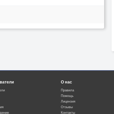
ватели
О нас
ели
Правила
Помощь
Лицензия
ция
Отзывы
дение
Контакты