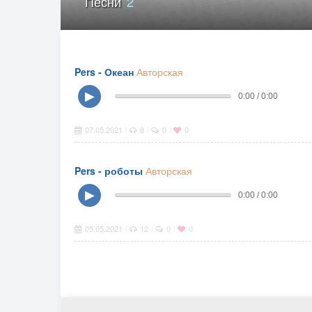
Песни
2
Pers - Океан
Авторская
▶
0:00 / 0:00
07.05.2021
8
0
0
|
|
|
Pers - роботы
Авторская
▶
0:00 / 0:00
05.05.2021
12
0
0
|
|
|