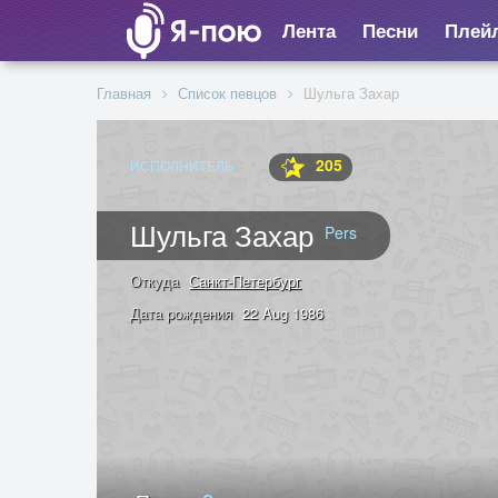
Лента
Песни
Плей
Главная
Список певцов
Шульга Захар
205
ИСПОЛНИТЕЛЬ
Шульга Захар
Pers
Откуда
Санкт-Петербург
Дата рождения
22 Aug 1986