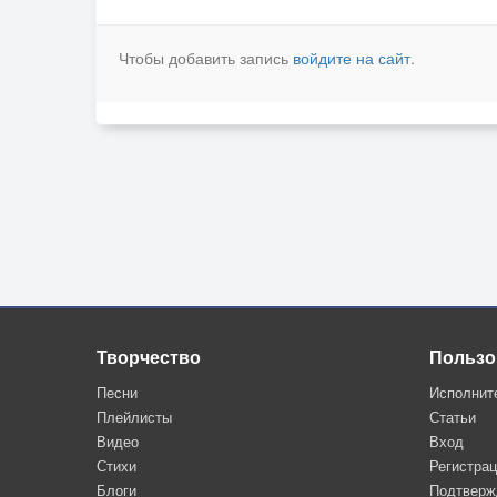
Чтобы добавить запись
войдите на сайт
.
Творчество
Пользо
Песни
Исполнит
Плейлисты
Статьи
Видео
Вход
Стихи
Регистра
Блоги
Подтверж