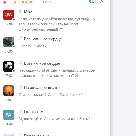
ЛЕНТА
ОБСУЖДАЮТ СЕЙЧАС
Mike
Коля, хотела уже уйти навсегда, тут ты😜.. А
если авторы уже слушать не могут
07:06
ширпотребных певиц!! ??
Его большое сердце
Серёга Привет+
07:05
Возьми мое сердце
Неожиданно 😄😁 Светк, врушка, с кузнецом
пришла же... Зачем нам кузнец? 🤭
07:03
Песенка про поэтов
Сталинградский Саша, Саша спасибо!
06:04
Где то там
Здравствуйте. А почему это может быть ?
04:40
Подарите мне...