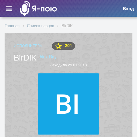
Вход
Главная
Список певцов
BirDiK
201
ИСПОЛНИТЕЛЬ
BirDiK
Alex Ray
Заходила 29.01.2018