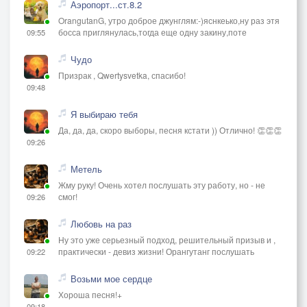
Аэропорт...ст.8.2
OrangutanG, утро доброе джунглям:-)яснкеько,ну раз этя
босса приглянулась,тогда еще одну закину,поте
09:55
Чудо
Призрак , Qwertysvetka, спасибо!
09:48
Я выбираю тебя
Да, да, да, скоро выборы, песня кстати )) Отлично! 👏👏👏
09:26
Метель
Жму руку! Очень хотел послушать эту работу, но - не
смог!
09:26
Любовь на раз
Ну это уже серьезный подход, решительный призыв и ,
практически - девиз жизни! Орангутанг послушать
09:22
Возьми мое сердце
Хороша песня!+
09:18