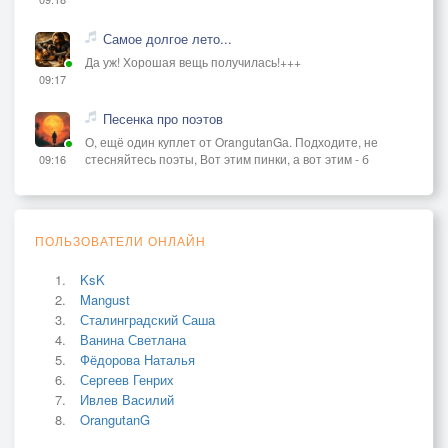
Самое долгое лето...
Да уж! Хорошая вещь получилась!+++
09:17
Песенка про поэтов
О, ещё один куплет от OrangutanGа. Подходите, не
стесняйтесь поэты, Вот этим пинки, а вот этим - б
09:16
ПОЛЬЗОВАТЕЛИ ОНЛАЙН
KsK
Mangust
Сталинградский Саша
Ванина Светлана
Фёдорова Наталья
Сергеев Генрих
Ивлев Василий
OrangutanG