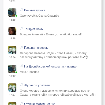
18:54
Вечный турист
Qwertysvetka, Света Спасибо
18:35
Танцует ночь
Бочаров Алексей и Елена , спасибо большое!!
18:28
Грешная любовь
Фёдорова Наталья, Рады и тебе Наташ, и твоему
славному отклику с тёплой оценкой работы! 👍💕👌
18:24
На Дерибасовской открылася пивная
Mike, Спасибо
18:12
Журавли улетели
Очень хорошо и душевно исполнил хорошую песню
Саша - с отличной и интересной работой вас с Костей! +
17:57
Старый Мотель ст.12