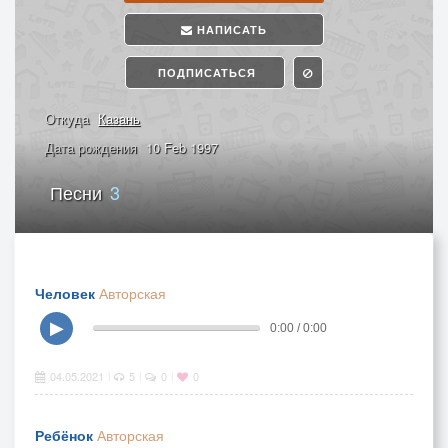
НАПИСАТЬ
ПОДПИСАТЬСЯ
Откуда
Казань
Дата рождения
10 Feb 1997
Песни
3
Человек
Авторская
▶
0:00 / 0:00
04.05.2021
5
0
0
|
|
|
Ребёнок
Авторская