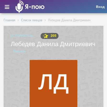
Вход
Главная
Список певцов
Лебедев Данила Дмитриевич
205
ИСПОЛНИТЕЛЬ
Лебедев Данила Дмитриевич
Пиксель