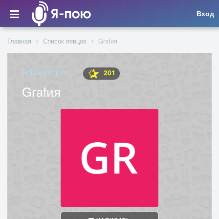
Вход
Главная
Список певцов
Grafия
201
ИСПОЛНИТЕЛЬ
Grafия