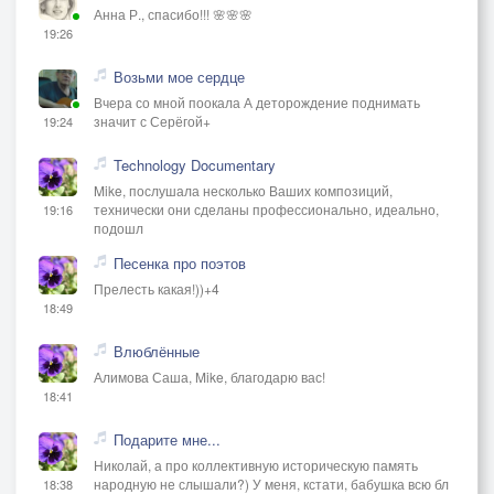
Анна Р., спасибо!!! 🌸🌸🌸
19:26
Возьми мое сердце
Вчера со мной поокала А деторождение поднимать
значит с Серёгой+
19:24
Technology Documentary
Mike, послушала несколько Ваших композиций,
технически они сделаны профессионально, идеально,
19:16
подошл
Песенка про поэтов
Прелесть какая!))+4
18:49
Влюблённые
Алимова Саша, Mike, благодарю вас!
18:41
Подарите мне...
Николай, а про коллективную историческую память
народную не слышали?) У меня, кстати, бабушка всю бл
18:38