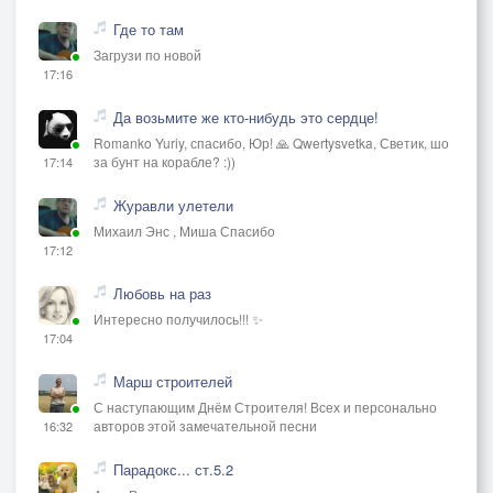
Где то там
Загрузи по новой
17:16
Да возьмите же кто-нибудь это сердце!
Romanko Yuriy, спасибо, Юр! 🙏 Qwertysvetka, Светик, шо
за бунт на корабле? :))
17:14
Журавли улетели
Михаил Энс , Миша Спасибо
17:12
Любовь на раз
Интересно получилось!!! ✨
17:04
Марш строителей
С наступающим Днём Строителя! Всех и персонально
авторов этой замечательной песни
16:32
Парадокс... ст.5.2