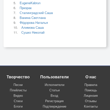
EugeneKabrun
Призрак
Сталинградский Саша
Ванина Светлана
Фёдорова Наталья
Алимова Саша
Сушко Николай
Творчество
Пользователи
О нас
Песни
Исполнители
Правила
Плейлисты
Статьи
Помощь
Видео
Вход
Лицензия
Стихи
Регистрация
Отзывы
Блоги
Подтверждение
Контакты