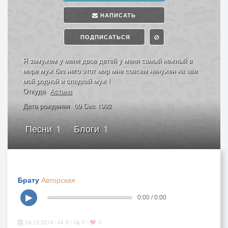
НАПИСАТЬ
ПОДПИСАТЬСЯ
Я замужем у меня двое детей у меня самый нежный в
мире муж без него этот мир мне совсем ненужен на аве
мой родной и сладкий муж !
Откуда
Астана
Дата рождения
09 Dec 1992
Песни
1
Блоги
1
Брату
Авторская
▶
0:00 / 0:00
24.12.2014
8
0
0
|
|
|