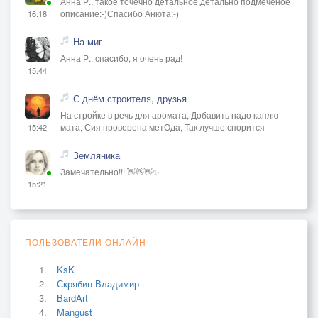
Анна Р., такое точечно детальное,детально подмеченое
описание:-)Спасибо Анюта:-)
16:18
На миг
Анна Р., спасибо, я очень рад!
15:44
С днём строителя, друзья
На стройке в речь для аромата, Добавить надо каплю
мата, Сия проверена метОда, Так лучше спорится
15:42
Земляника
Замечательно!!! 👋👋👋✨
15:21
ПОЛЬЗОВАТЕЛИ ОНЛАЙН
KsK
Скрябин Владимир
BardArt
Mangust