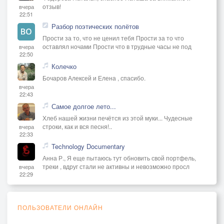
отзыв!
вчера
22:51
Разбор поэтических полётов
Прости за то, что не ценил тебя Прости за то что
оставлял ночами Прости что в трудные часы не под
вчера
22:50
Колечко
Бочаров Алексей и Елена , спасибо.
вчера
22:43
Самое долгое лето...
Хлеб нашей жизни печётся из этой муки... Чудесные
строки, как и вся песня!..
вчера
22:33
Technology Documentary
Анна Р., Я еще пытаюсь тут обновить свой портфель,
треки , вдруг стали не активны и невозможно просл
вчера
22:29
ПОЛЬЗОВАТЕЛИ ОНЛАЙН