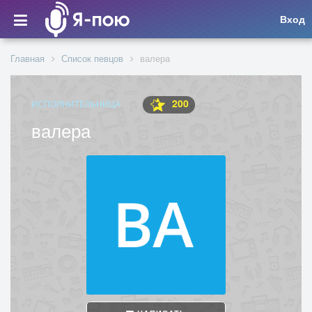
Вход
Главная
Список певцов
валера
200
ИСПОЛНИТЕЛЬНИЦА
валера