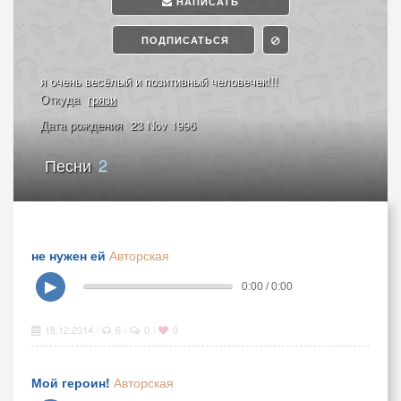
НАПИСАТЬ
ПОДПИСАТЬСЯ
я очень весёлый и позитивный человечек!!!
Откуда
грязи
Дата рождения
23 Nov 1996
Песни
2
не нужен ей
Авторская
▶
0:00 / 0:00
18.12.2014
6
0
0
|
|
|
Мой героин!
Авторская