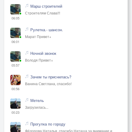
Марш строителей
Строителям Слава!!!
06:05
Рулетка.- шансон.
Марат Привет+
06:01
Ночной звонок
Володя Привет+
05:57
Зачем ты приснилась?
Ванина Светлана, спасибо!
00:56
Метель
Загрузилась...
00:23
Прогулка по городу
Фёдорова Наталья, спасибо Наташа за внимание и