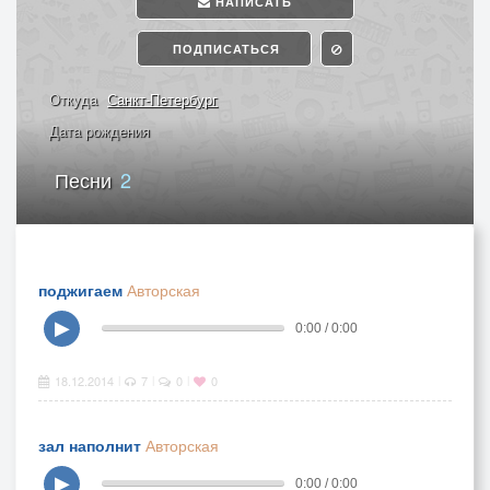
НАПИСАТЬ
ПОДПИСАТЬСЯ
Откуда
Санкт-Петербург
Дата рождения
Песни
2
поджигаем
Авторская
▶
0:00 / 0:00
18.12.2014
7
0
0
|
|
|
зал наполнит
Авторская
▶
0:00 / 0:00