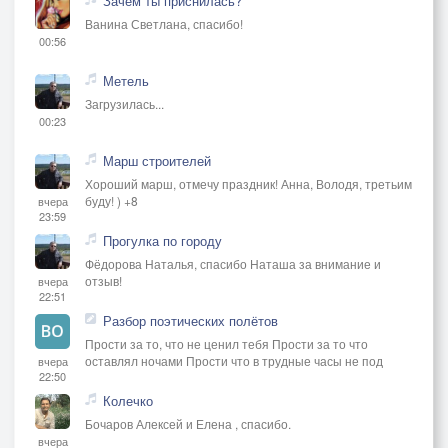
Зачем ты приснилась?
Ванина Светлана, спасибо!
00:56
Метель
Загрузилась...
00:23
Марш строителей
Хороший марш, отмечу праздник! Анна, Володя, третьим
буду! ) +8
вчера
23:59
Прогулка по городу
Фёдорова Наталья, спасибо Наташа за внимание и
отзыв!
вчера
22:51
Разбор поэтических полётов
Прости за то, что не ценил тебя Прости за то что
оставлял ночами Прости что в трудные часы не под
вчера
22:50
Колечко
Бочаров Алексей и Елена , спасибо.
вчера