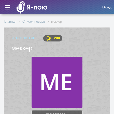
Вход
Главная
Список певцов
меккер
200
ИСПОЛНИТЕЛЬ
меккер