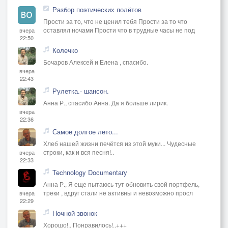
Разбор поэтических полётов
Прости за то, что не ценил тебя Прости за то что
оставлял ночами Прости что в трудные часы не под
вчера
22:50
Колечко
Бочаров Алексей и Елена , спасибо.
вчера
22:43
Рулетка.- шансон.
Анна Р., спасибо Анна. Да я больше лирик.
вчера
22:36
Самое долгое лето...
Хлеб нашей жизни печётся из этой муки... Чудесные
строки, как и вся песня!..
вчера
22:33
Technology Documentary
Анна Р., Я еще пытаюсь тут обновить свой портфель,
треки , вдруг стали не активны и невозможно просл
вчера
22:29
Ночной звонок
Хорошо!.. Понравилось!..+++