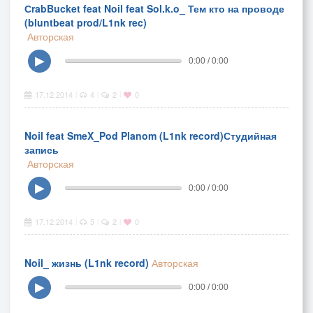
СrabBucket feat Noil feat Sol.k.o_ Тем кто на проводе
(bluntbeat prod/L1nk rec)
Авторская
▶
0:00 / 0:00
17.12.2014
4
2
0
|
|
|
Noil feat SmeX_Pod Planom (L1nk record)Студийная
запись
Авторская
▶
0:00 / 0:00
17.12.2014
5
2
0
|
|
|
Noil_ жизнь (L1nk record)
Авторская
▶
0:00 / 0:00