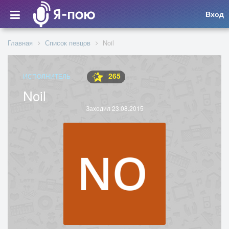
Вход
Главная
Список певцов
Noil
265
ИСПОЛНИТЕЛЬ
Noil
Заходил 23.08.2015