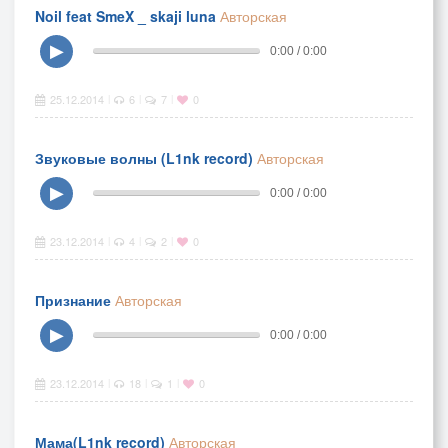
Noil feat SmeX _ skaji luna
Авторская
▶
0:00 / 0:00
25.12.2014
6
7
0
|
|
|
Звуковые волны (L1nk record)
Авторская
▶
0:00 / 0:00
23.12.2014
4
2
0
|
|
|
Признание
Авторская
▶
0:00 / 0:00
23.12.2014
18
1
0
|
|
|
Мама(L1nk record)
Авторская