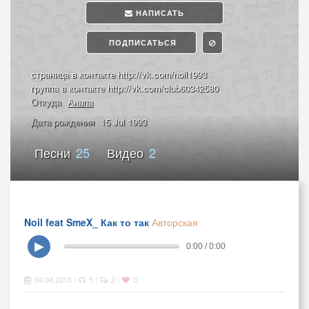
НАПИСАТЬ
ПОДПИСАТЬСЯ
страница в контакте http://vk.com/noil1993
группа в контакте http://vk.com/club60342580
Откуда
Анапа
Дата рождения
15 Jul 1993
Песни
25
Видео
2
Noil feat SmeX_ Как то так
Авторская
▶
0:00 / 0:00
04.04.2015
5
2
0
|
|
|