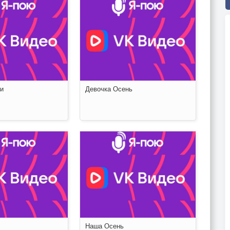
и
Девочка Осень
Наша Осень