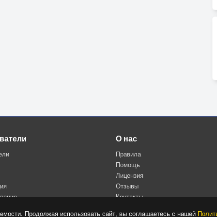
ватели
О нас
ели
Правила
Помощь
Лицензия
ция
Отзывы
дение
Контакты
Политика конфиденциальности
емости. Продолжая использовать сайт, вы соглашаетесь с нашей
Полит