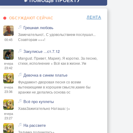
ПОМОЩЬ ПРОЕКТУ
ЛЕНТА
ОБСУЖДАЮТ СЕЙЧАС
Грешная любовь
Замечательно!.. С удовольствием послушал...
Соавторам +++!
00:45
Закулисье ...ст.7.12
Mangust. Привет, Мария). Я коротко. За песню,
стихи, исполнение + Всё как в жизни. Ум
вчера
23:42
Девочка в синем платье
Фундамент-дворовая песня со всеми
вытекающими в хорошем смысле,какие бы
вчера
23:36
аранжи не делались основа ос
Всё про куплеты
ХаваЗажигательно Наташа:-)+
вчера
23:27
На рассвете
Задумка получилась+