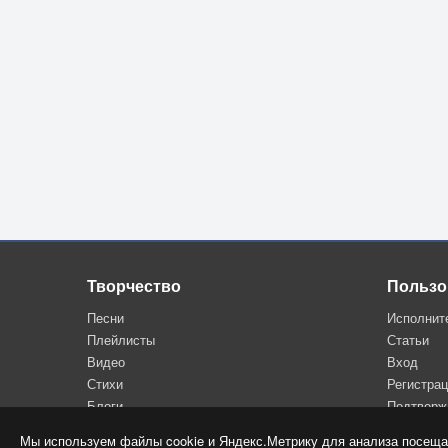
Творчество
Пользо
Песни
Исполнит
Плейлисты
Статьи
Видео
Вход
Стихи
Регистра
Блоги
Подтверж
Мы используем файлы cookie и Яндекс.Метрику для анализа посеща