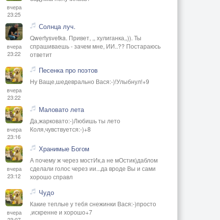
вчера
23:25
Солнца луч.
Qwertysvetka. Привет, ,, хулиганка,,)). Ты
спрашиваешь - зачем мне, ИИ..?? Постараюсь
вчера
23:22
ответит
Песенка про поэтов
Ну Ваще,шедеврально Вася:-)!Улыбнул!+9
вчера
23:22
Маловато лета
Да,жарковато:-)Любишь ты лето
Коля,чувствуется:-)+8
вчера
23:16
Хранимые Богом
А почему ж через мостИк,а не мОстик)даблом
сделали голос через ии...да вроде Вы и сами
вчера
23:12
хорошо справл
Чудо
Какие теплые у тебя снежинки Вася:-)просто
,искренне и хорошо+7
вчера
23:07