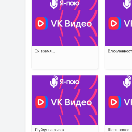
Эх время...
Влюбленност
Я уйду на рывок
Шелк волос