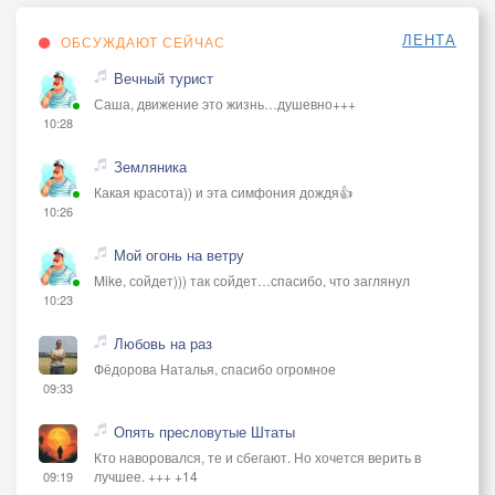
ЛЕНТА
ОБСУЖДАЮТ СЕЙЧАС
Вечный турист
Саша, движение это жизнь…душевно+++
10:28
Земляника
Какая красота)) и эта симфония дождя👍
10:26
Мой огонь на ветру
Mike, сойдет))) так сойдет…спасибо, что заглянул
10:23
Любовь на раз
Фёдорова Наталья, спасибо огромное
09:33
Опять пресловутые Штаты
Кто наворовался, те и сбегают. Но хочется верить в
лучшее. +++ +14
09:19