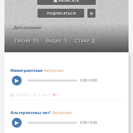
НАПИСАТЬ
ПОДПИСАТЬСЯ
Дата рождения
Песни
11
Видео
1
Стихи
2
Иммигрантская
Авторская
▶
0:00 / 0:00
08.05.2021
5
0
0
|
|
|
Альтернативы нет!
Авторская
▶
0:00 / 0:00