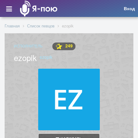
Вход
Главная
Список певцов
ezopik
249
ИСПОЛНИТЕЛЬ
ezopik
ezopik