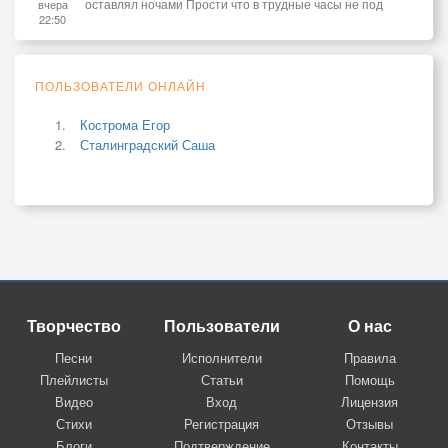
оставлял ночами Прости что в трудные часы не под
вчера
22:50
ПОЛЬЗОВАТЕЛИ ОНЛАЙН
Кострома Егор
Сталинградский Саша
Творчество
Пользователи
О нас
Песни
Исполнители
Правила
Плейлисты
Статьи
Помощь
Видео
Вход
Лицензия
Стихи
Регистрация
Отзывы
Блоги
Подтверждение
Контакты