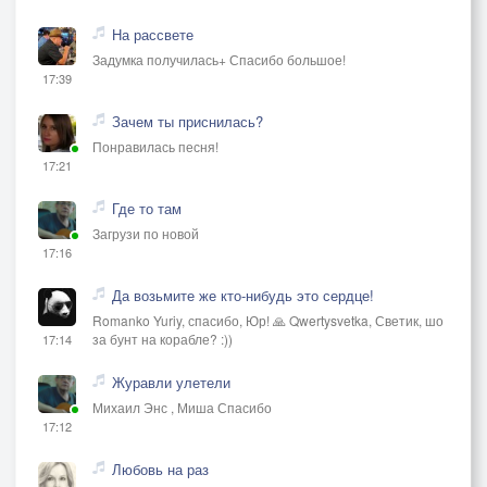
На рассвете
Задумка получилась+ Спасибо большое!
17:39
Зачем ты приснилась?
Понравилась песня!
17:21
Где то там
Загрузи по новой
17:16
Да возьмите же кто-нибудь это сердце!
Romanko Yuriy, спасибо, Юр! 🙏 Qwertysvetka, Светик, шо
за бунт на корабле? :))
17:14
Журавли улетели
Михаил Энс , Миша Спасибо
17:12
Любовь на раз