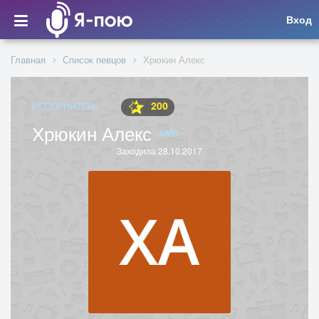
Вход
Главная
Список певцов
Хрюкин Алекс
200
ИСПОЛНИТЕЛЬ
Хрюкин Алекс
swin
Заходила 28.10.2017