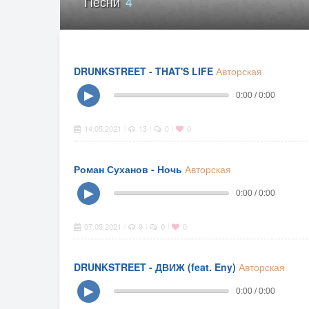
Песни
4
DRUNKSTREET - THAT'S LIFE
Авторская
▶
0:00 / 0:00
14.05.2021
13
0
0
|
|
|
Роман Суханов - Ночь
Авторская
▶
0:00 / 0:00
07.05.2021
9
0
0
|
|
|
DRUNKSTREET - ДВИЖ (feat. Eny)
Авторская
▶
0:00 / 0:00