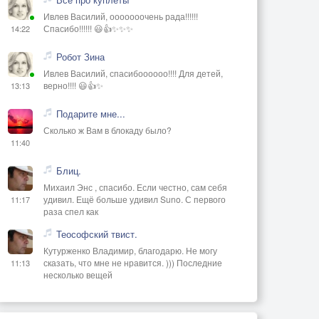
Ивлев Василий, ооооооочень рада!!!!!!
Спасибо!!!!!! 😃👍✨✨✨
14:22
Робот Зина
Ивлев Василий, спасибоооооо!!!! Для детей,
верно!!!! 😃👍✨
13:13
Подарите мне...
Сколько ж Вам в блокаду было?
11:40
Блиц.
Михаил Энс , спасибо. Если честно, сам себя
удивил. Ещё больше удивил Suno. С первого
11:17
раза спел как
Теософский твист.
Кутурженко Владимир, благодарю. Не могу
сказать, что мне не нравится. ))) Последние
11:13
несколько вещей