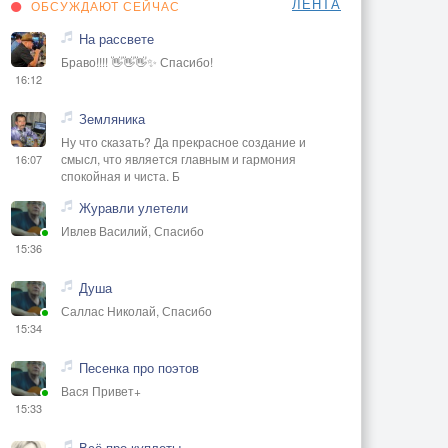
ЛЕНТА
ОБСУЖДАЮТ СЕЙЧАС
На рассвете
Браво!!!! 👋👋👋✨ Спасибо!
16:12
Земляника
Ну что сказать? Да прекрасное создание и
смысл, что является главным и гармония
16:07
спокойная и чиста. Б
Журавли улетели
Ивлев Василий, Спасибо
15:36
Душа
Саллас Николай, Спасибо
15:34
Песенка про поэтов
Вася Привет+
15:33
Всё про куплеты