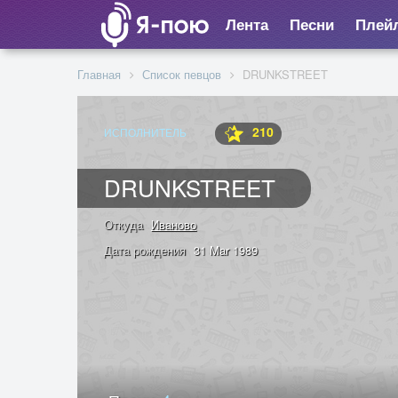
Лента
Песни
Плей
Главная
Список певцов
DRUNKSTREET
210
ИСПОЛНИТЕЛЬ
DRUNKSTREET
Откуда
Иваново
Дата рождения
31 Mar 1989