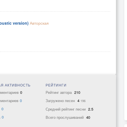
ustic version)
Авторская
Я АКТИВНОСТЬ
РЕЙТИНГИ
мментариев
0
Рейтинг автора
210
мментариев
0
Загружено песен
4
196
в
0
Средний рейтинг песни
2.5
а
0
Всего прослушиваний
40