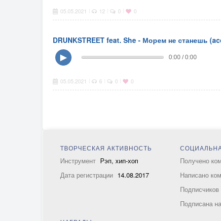
05.05.2021
12
0
0
|
|
|
DRUNKSTREET feat. She - Морем не станешь (aco
▶
0:00 / 0:00
05.05.2021
6
0
0
|
|
|
ТВОРЧЕСКАЯ АКТИВНОСТЬ
СОЦИАЛЬНА
Инструмент
Рэп, хип-хоп
Получено ко
Дата регистрации
14.08.2017
Написано ко
Подписчико
Подписана н