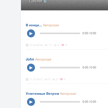
Песни
6
В конце...
Авторская
▶
0:00 / 0:00
01.04.2018
11
2
0
|
|
|
John
Авторская
▶
0:00 / 0:00
11.10.2017
9
0
0
|
|
|
Угнетенные Ветром
Авторская
▶
0:00 / 0:00