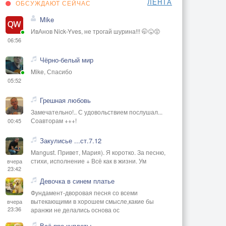
ЛЕНТА
ОБСУЖДАЮТ СЕЙЧАС
Mike
ИвАнов Nick-Yves, не трогай шурина!!! 🤭😜😡
06:56
Чёрно-белый мир
Mike, Спасибо
05:52
Грешная любовь
Замечательно!.. С удовольствием послушал...
Соавторам +++!
00:45
Закулисье ...ст.7.12
Mangust. Привет, Мария). Я коротко. За песню,
стихи, исполнение + Всё как в жизни. Ум
вчера
23:42
Девочка в синем платье
Фундамент-дворовая песня со всеми
вытекающими в хорошем смысле,какие бы
вчера
23:36
аранжи не делались основа ос
Всё про куплеты