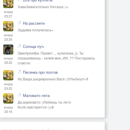
ХаваЗажигательно Наташа:-)+
вчера
23:27
На рассвете
Задумка получилась+
вчера
23:25
Солнца луч.
Qwertysvetka. Привет, ,, хулиганка,,)). Ты
спрашиваешь - зачем мне, ИИ..?? Постараюсь
вчера
23:22
ответит
Песенка про поэтов
Ну Ваще,шедеврально Вася:-)!Улыбнул!+9
вчера
23:22
Маловато лета
Да,жарковато:-)Любишь ты лето
Коля,чувствуется:-)+8
вчера
23:16