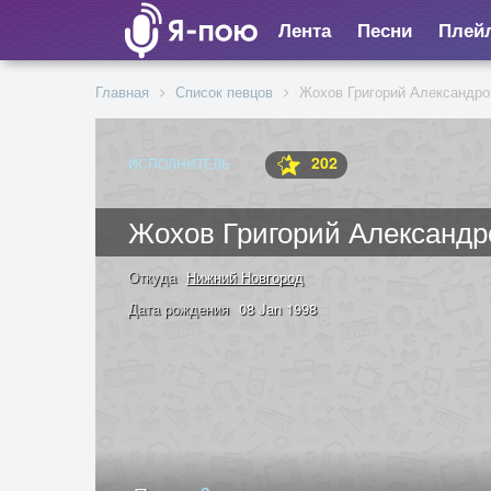
Лента
Песни
Плей
Главная
Список певцов
Жохов Григорий Александро
202
ИСПОЛНИТЕЛЬ
Жохов Григорий Александр
Откуда
Нижний Новгород
Дата рождения
08 Jan 1998