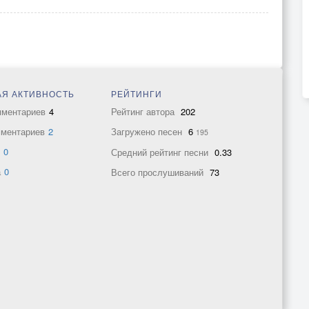
Я АКТИВНОСТЬ
РЕЙТИНГИ
мментариев
4
Рейтинг автора
202
мментариев
2
Загружено песен
6
195
в
0
Средний рейтинг песни
0.33
а
0
Всего прослушиваний
73