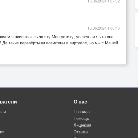
15.06.2024 в 07:32
15.06.2024 в 06:46
зачем я вписываюсь за эту Мангустиху, уверен ли я что она
? Да такие перевёртыши возможны в виртуале, но мы с Машей
ватели
О нас
ели
Правила
Помощь
Лицензия
ция
Отзывы