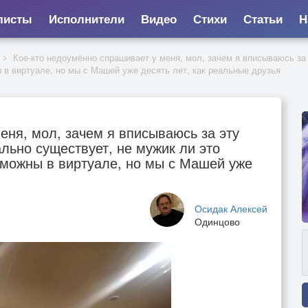
листы
Исполнители
Видео
Стихи
Статьи
Н
Кое-кто недоумённо спрашивает у меня, мол, зачем я вписываюсь за 
 в виртуале, но мы с Машей уже десять лет, как реальные друзья
еня, мол, зачем я вписываюсь за эту
ально существует, не мужик ли это
можны в виртуале, но мы с Машей уже
Осидак Алексей
Одинцово