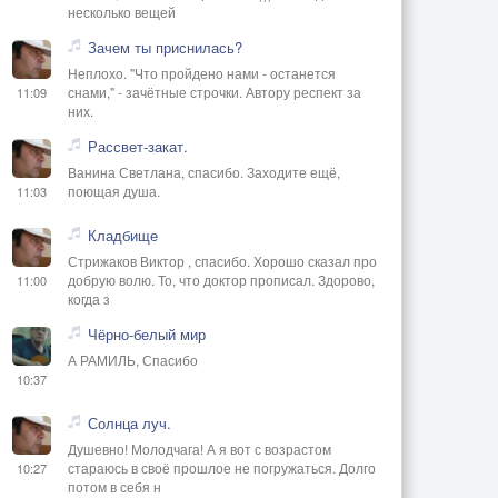
несколько вещей
Зачем ты приснилась?
Неплохо. "Что пройдено нами - останется
снами," - зачётные строчки. Автору респект за
11:09
них.
Рассвет-закат.
Ванина Светлана, спасибо. Заходите ещё,
поющая душа.
11:03
Кладбище
Стрижаков Виктор , спасибо. Хорошо сказал про
добрую волю. То, что доктор прописал. Здорово,
11:00
когда з
Чёрно-белый мир
А РАМИЛЬ, Спасибо
10:37
Солнца луч.
Душевно! Молодчага! А я вот с возрастом
стараюсь в своё прошлое не погружаться. Долго
10:27
потом в себя н