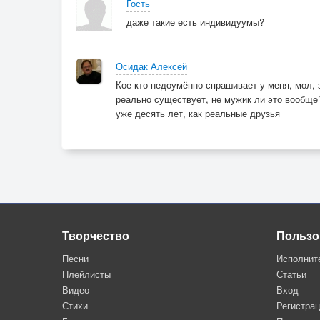
Гость
даже такие есть индивидуумы?
Осидак Алексей
Кое-кто недоумённо спрашивает у меня, мол, 
реально существует, не мужик ли это вообще
уже десять лет, как реальные друзья
Творчество
Пользо
Песни
Исполнит
Плейлисты
Статьи
Видео
Вход
Стихи
Регистра