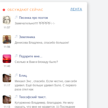
ЛЕНТА
ОБСУЖДАЮТ СЕЙЧАС
Песенка про поэтов
Замечательно!!!!! 👋👋👋👋✨✨
11:57
Земляника
Денисова Владлена, спасибо большое!
11:56
Подарите мне...
Сколько ж Вам в блокаду было?
11:40
Блиц.
Михаил Энс , спасибо. Если честно, сам себя
удивил. Ещё больше удивил Suno. С первого
11:17
раза спел как
Теософский твист.
Кутурженко Владимир, благодарю. Не могу
сказать, что мне не нравится. ))) Последние
11:13