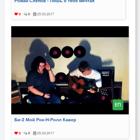
Роман Слепов - Лишь о тебе мечтая
25.03.2017
0
|
0
|
Би-2 Мой Рок-Н-Ролл Кавер
25.03.2017
0
|
0
|