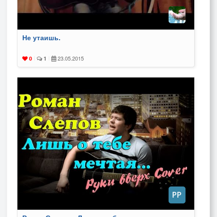
Не утаишь.
23.05.2015
0
|
1
|