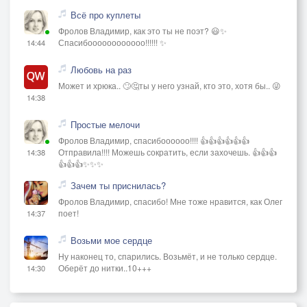
Всё про куплеты
Фролов Владимир, как это ты не поэт? 😃✨
Спасибоооооооооооо!!!!!! ✨
14:44
Любовь на раз
Может и хрюка.. 🙄🤔ты у него узнай, кто это, хотя бы.. 😜
14:38
Простые мелочи
Фролов Владимир, спасибоооооо!!!! 👍👍👍👍👍👍
Отправила!!!! Можешь сократить, если захочешь. 👍👍👍
14:38
👍👍👍✨✨✨
Зачем ты приснилась?
Фролов Владимир, спасибо! Мне тоже нравится, как Олег
поет!
14:37
Возьми мое сердце
Ну наконец то, спарились. Возьмёт, и не только сердце.
Оберёт до нитки..10+++
14:30