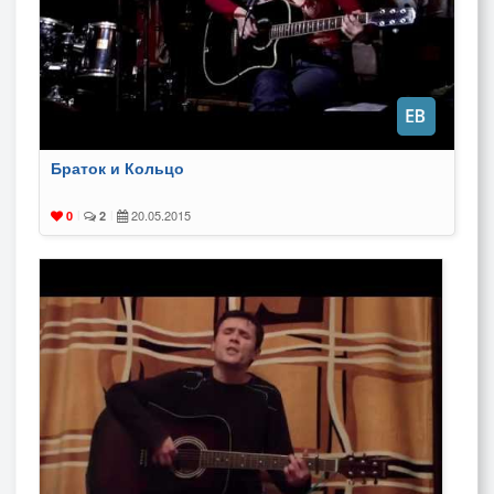
Браток и Кольцо
20.05.2015
0
|
2
|