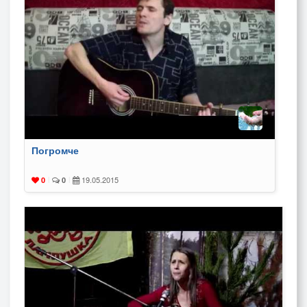
Погромче
19.05.2015
0
|
0
|