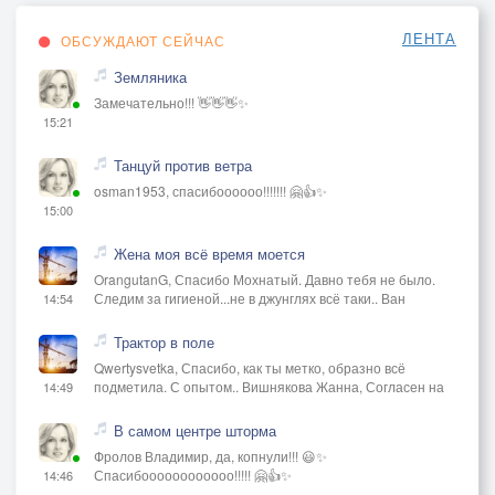
ЛЕНТА
ОБСУЖДАЮТ СЕЙЧАС
Земляника
Замечательно!!! 👋👋👋✨
15:21
Танцуй против ветра
osman1953, спасибоооооо!!!!!!! 🤗👍✨
15:00
Жена моя всё время моется
OrangutanG, Спасибо Мохнатый. Давно тебя не было.
Следим за гигиеной...не в джунглях всё таки.. Ван
14:54
Трактор в поле
Qwertysvetka, Спасибо, как ты метко, образно всё
подметила. С опытом.. Вишнякова Жанна, Согласен на
14:49
В самом центре шторма
Фролов Владимир, да, копнули!!! 😃✨
Спасибоооооооооооо!!!!! 🤗👍✨
14:46