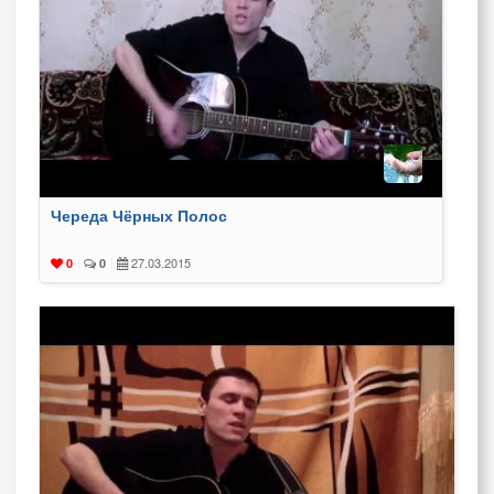
Череда Чёрных Полос
27.03.2015
0
|
0
|