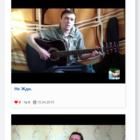
Не Жди.
15.04.2015
0
|
0
|