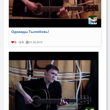
Однажды.Тылюбовь!
01.04.2015
0
|
0
|