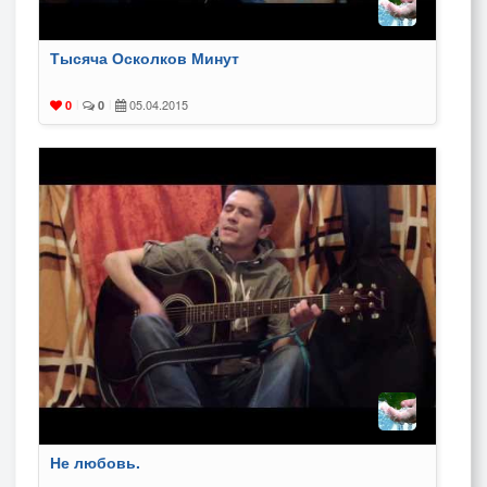
Тысяча Осколков Минут
05.04.2015
0
|
0
|
Не любовь.