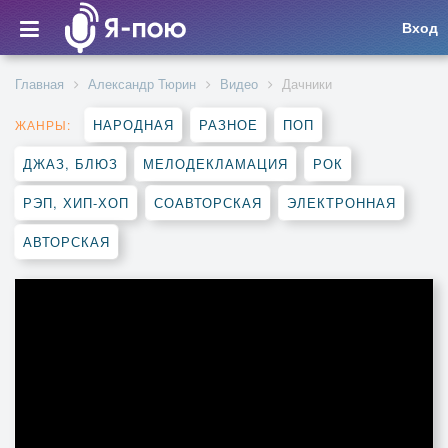
Вход
Главная
Александр Тюрин
Видео
Дачники
НАРОДНАЯ
РАЗНОЕ
ПОП
ЖАНРЫ:
ДЖАЗ, БЛЮЗ
МЕЛОДЕКЛАМАЦИЯ
РОК
РЭП, ХИП-ХОП
СОАВТОРСКАЯ
ЭЛЕКТРОННАЯ
АВТОРСКАЯ