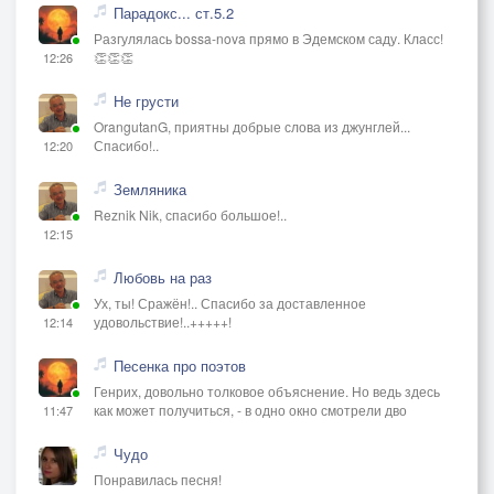
Парадокс... ст.5.2
Разгулялась bossa-nova прямо в Эдемском саду. Класс!
👏👏👏
12:26
Не грусти
OrangutanG, приятны добрые слова из джунглей...
Спасибо!..
12:20
Земляника
Reznik Nik, спасибо большое!..
12:15
Любовь на раз
Ух, ты! Сражён!.. Спасибо за доставленное
удовольствие!..+++++!
12:14
Песенка про поэтов
Генрих, довольно толковое объяснение. Но ведь здесь
как может получиться, - в одно окно смотрели дво
11:47
Чудо
Понравилась песня!