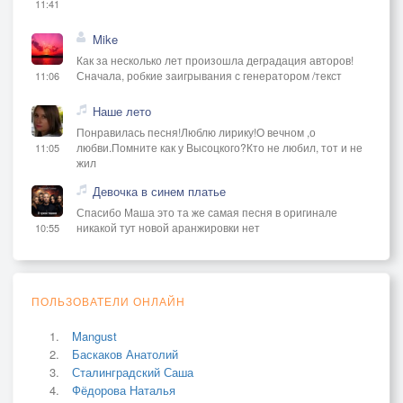
11:41
Mike
Как за несколько лет произошла деградация авторов!
Сначала, робкие заигрывания с генератором /текст
11:06
Наше лето
Понравилась песня!Люблю лирику!О вечном ,о
любви.Помните как у Высоцкого?Кто не любил, тот и не
11:05
жил
Девочка в синем платье
Спасибо Маша это та же самая песня в оригинале
никакой тут новой аранжировки нет
10:55
ПОЛЬЗОВАТЕЛИ ОНЛАЙН
Mangust
Баскаков Анатолий
Сталинградский Саша
Фёдорова Наталья