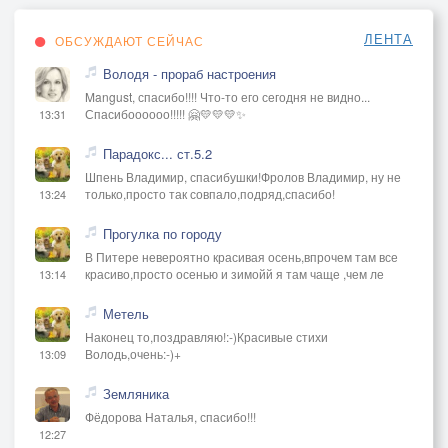
ЛЕНТА
ОБСУЖДАЮТ СЕЙЧАС
Володя - прораб настроения
Mangust, спасибо!!!! Что-то его сегодня не видно...
Спасибоооооо!!!!! 🤗💛💛💛✨
13:31
Парадокс... ст.5.2
Шпень Владимир, спасибушки!Фролов Владимир, ну не
только,просто так совпало,подряд,спасибо!
13:24
Прогулка по городу
В Питере невероятно красивая осень,впрочем там все
красиво,просто осенью и зимойй я там чаще ,чем ле
13:14
Метель
Наконец то,поздравляю!:-)Красивые стихи
Володь,очень:-)+
13:09
Земляника
Фёдорова Наталья, спасибо!!!
12:27