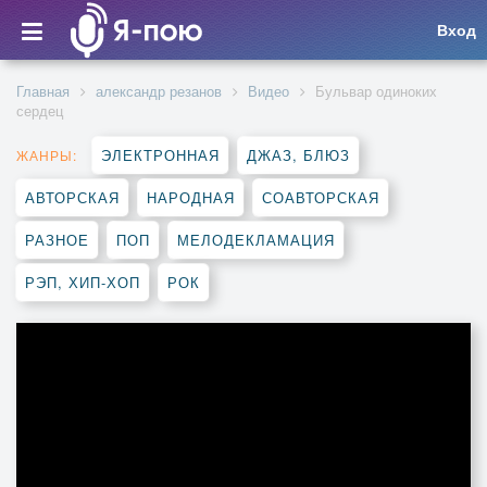
Вход
Главная
александр резанов
Видео
Бульвар одиноких
сердец
ЭЛЕКТРОННАЯ
ДЖАЗ, БЛЮЗ
ЖАНРЫ:
АВТОРСКАЯ
НАРОДНАЯ
СОАВТОРСКАЯ
РАЗНОЕ
ПОП
МЕЛОДЕКЛАМАЦИЯ
РЭП, ХИП-ХОП
РОК