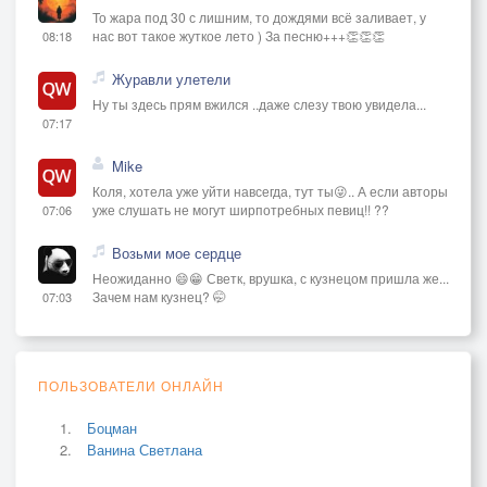
То жара под 30 с лишним, то дождями всё заливает, у
нас вот такое жуткое лето ) За песню+++👏👏👏
08:18
Журавли улетели
Ну ты здесь прям вжился ..даже слезу твою увидела...
07:17
Mike
Коля, хотела уже уйти навсегда, тут ты😜.. А если авторы
уже слушать не могут ширпотребных певиц!! ??
07:06
Возьми мое сердце
Неожиданно 😄😁 Светк, врушка, с кузнецом пришла же...
Зачем нам кузнец? 🤭
07:03
ПОЛЬЗОВАТЕЛИ ОНЛАЙН
Боцман
Ванина Светлана