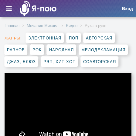
Вход
Главная
Мочалин Михаил
Видео
Рука в руке
ЭЛЕКТРОННАЯ
ПОП
АВТОРСКАЯ
ЖАНРЫ:
РАЗНОЕ
РОК
НАРОДНАЯ
МЕЛОДЕКЛАМАЦИЯ
ДЖАЗ, БЛЮЗ
РЭП, ХИП-ХОП
СОАВТОРСКАЯ