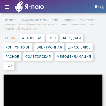
Вход
Главная
Бочаров Алексей и Елена
Видео
Мы с тобой,
командир! (Дуэт) Алексей Бочаров и Елена Соломатина, Клип
Людмила Бурачевская
АВТОРСКАЯ
ПОП
НАРОДНАЯ
ЖАНРЫ:
РЭП, ХИП-ХОП
ЭЛЕКТРОННАЯ
ДЖАЗ, БЛЮЗ
РАЗНОЕ
СОАВТОРСКАЯ
МЕЛОДЕКЛАМАЦИЯ
РОК