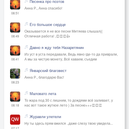
Песенка про поэтов
Анна Р., Анна спасибо!
08:51
Его большое сердце
Оказывается я не все песни Митяева слышал((
Отличная работа! ,👏👏👏👍
08:49
Давно я жду тебя Назаретянин
Из уст в уста передавали, Ведь явно где-то да приврали,
А мы за чистую монету, Всё хаваем, съедим
08:41
Январский благовест
Анна Р., благодарю Вас!
08:23
Маловато лета
То жара под 30 с лишним, то дождями всё заливает, у
нас вот такое жуткое лето ) За песню+++👏👏👏
08:18
Журавли улетели
Ну ты здесь прям вжился ..даже слезу твою увидела...
07:17