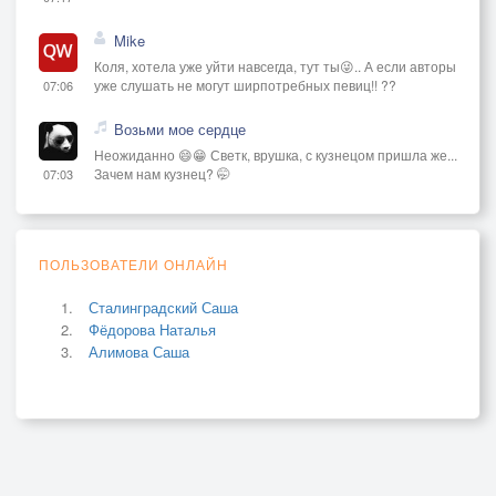
Mike
Коля, хотела уже уйти навсегда, тут ты😜.. А если авторы
уже слушать не могут ширпотребных певиц!! ??
07:06
Возьми мое сердце
Неожиданно 😄😁 Светк, врушка, с кузнецом пришла же...
Зачем нам кузнец? 🤭
07:03
ПОЛЬЗОВАТЕЛИ ОНЛАЙН
Сталинградский Саша
Фёдорова Наталья
Алимова Саша