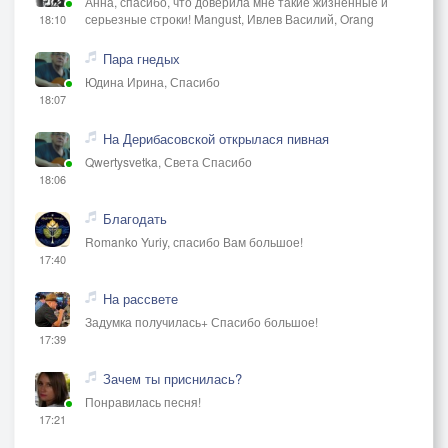
Анна, спасибо, что доверила мне такие жизненные и
серьезные строки! Mangust, Ивлев Василий, Orang
18:10
Пара гнедых
Юдина Ирина, Спасибо
18:07
На Дерибасовской открылася пивная
Qwertysvetka, Света Спасибо
18:06
Благодать
Romanko Yuriy, спасибо Вам большое!
17:40
На рассвете
Задумка получилась+ Спасибо большое!
17:39
Зачем ты приснилась?
Понравилась песня!
17:21