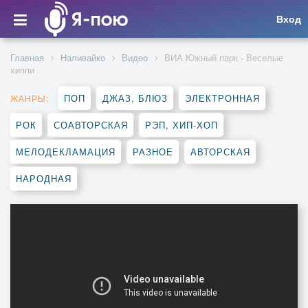
Вход
Главная
Наливайко
Видео
ВИА Южный парк - Веселые
хиппи
ПОП
ДЖАЗ, БЛЮЗ
ЭЛЕКТРОННАЯ
ЖАНРЫ:
РОК
СОАВТОРСКАЯ
РЭП, ХИП-ХОП
МЕЛОДЕКЛАМАЦИЯ
РАЗНОЕ
АВТОРСКАЯ
НАРОДНАЯ