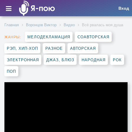
Вход
Главная
Воронцов Виктор
Видео
Всё рвалась моя душа
МЕЛОДЕКЛАМАЦИЯ
СОАВТОРСКАЯ
ЖАНРЫ:
РЭП, ХИП-ХОП
РАЗНОЕ
АВТОРСКАЯ
ЭЛЕКТРОННАЯ
ДЖАЗ, БЛЮЗ
НАРОДНАЯ
РОК
ПОП