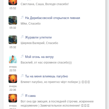
Светлана, Саша, Володя спасибо!
05:52
На Дерибасовской открылася пивная
Mike, Спасибо
05:32
Журавли улетели
Ширяев Валерий, Спасибо
05:32
Мой огонь на ветру
Василий, от нас огромное спасибо)))
вчера
22:53
Ты на меня влияешь пагубно
Влияет пагубно, но приятно чёрт побери )) 👏👏👏
вчера
22:36
Я сама
Вот она где эмоция, в последней строчке, искреннее
недоумение ) Замечательное исполнение! 👏👏👏
вчера
22:04