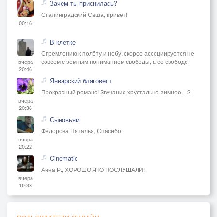
Зачем ты приснилась?
Сталинградский Саша, привет!
00:16
В клетке
Стремлению к полёту и небу, скорее ассоциируется не
совсем с земным пониманием свободы, а со свободо
вчера
20:46
Январский благовест
Прекрасный романс! Звучание хрустально-зимнее. +2
вчера
20:36
Сыновьям
Фёдорова Наталья, Спасибо
вчера
20:22
Cinematic
Анна Р., ХОРОШО,ЧТО ПОСЛУШАЛИ!
вчера
19:38