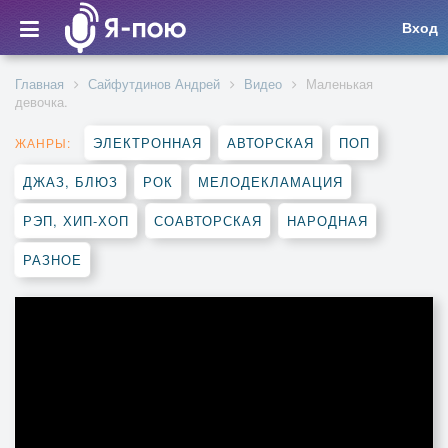
Вход
Главная
Сайфутдинов Андрей
Видео
Маленькая
девочка.
ЭЛЕКТРОННАЯ
АВТОРСКАЯ
ПОП
ЖАНРЫ:
ДЖАЗ, БЛЮЗ
РОК
МЕЛОДЕКЛАМАЦИЯ
РЭП, ХИП-ХОП
СОАВТОРСКАЯ
НАРОДНАЯ
РАЗНОЕ