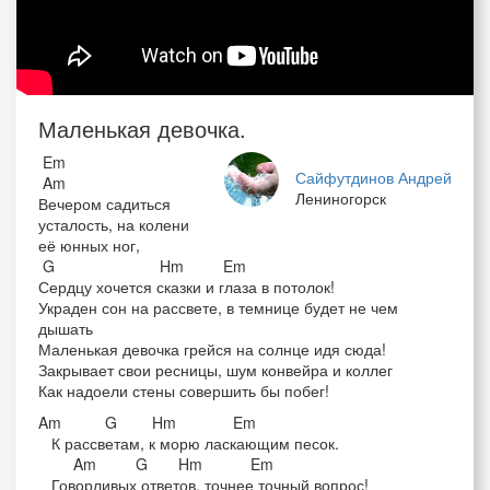
Маленькая девочка.
Em
Сайфутдинов Андрей
Am
Лениногорск
Вечером садиться
усталость, на колени
её юнных ног,
G Hm Em
Сердцу хочется сказки и глаза в потолок!
Украден сон на рассвете, в темнице будет не чем
дышать
Маленькая девочка грейся на солнце идя сюда!
Закрывает свои ресницы, шум конвейра и коллег
Как надоели стены совершить бы побег!
Am G Hm Em
К рассветам, к морю ласкающим песок.
Am G Hm Em
Говорливых ответов, точнее точный вопрос!