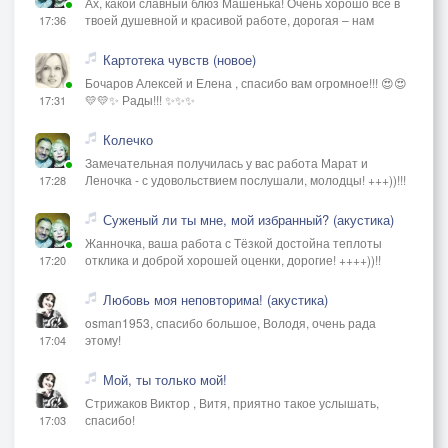
Ах, какой славный блюз Машенька! Очень хорошо всё в
твоей душевной и красивой работе, дорогая – нам
17:36
Картотека чувств (новое)
Бочаров Алексей и Елена , спасибо вам огромное!!! 😍😍
💛💛✨ Рады!!! ✨✨✨
17:31
Колечко
Замечательная получилась у вас работа Марат и
Леночка - с удовольствием послушали, молодцы! +++))!!!
17:28
Суженый ли ты мне, мой избранный? (акустика)
Жанночка, ваша работа с Тёзкой достойна теплоты
отклика и доброй хорошей оценки, дорогие! ++++))!!
17:20
Любовь моя неповторима! (акустика)
osman1953, спасибо большое, Володя, очень рада
этому!
17:04
Мой, ты только мой!
Стрижаков Виктор , Витя, приятно такое услышать,
спасибо!
17:03