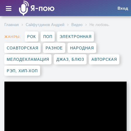
Вход
Главная
Сайфутдинов Андрей
Видео
Не любовь.
РОК
ПОП
ЭЛЕКТРОННАЯ
ЖАНРЫ:
СОАВТОРСКАЯ
РАЗНОЕ
НАРОДНАЯ
МЕЛОДЕКЛАМАЦИЯ
ДЖАЗ, БЛЮЗ
АВТОРСКАЯ
РЭП, ХИП-ХОП