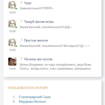
Чудо
Замечательно!!!!! 👋👋👋✨
16:04
Танцуй против ветра
Ивлев Василий, спасибоооооо!!!! 🤗👍✨
15:53
Простые мелочи
Ивлев Василий, спасибоооооо!!! Всё верно!!! 🤗✨✨✨
15:52
Песенка про поэтов
Шпень Владимир, не надо передёргивать, дядя Вова.
Поэты - всегда поэты. А вот графоманы, прячущиеся
14:43
ПОЛЬЗОВАТЕЛИ ОНЛАЙН
Сталинградский Саша
Фёдорова Наталья