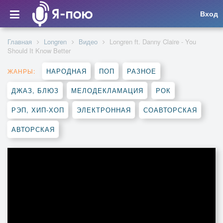
Вход
Главная
Longren
Видео
Longren ft. Danny Claire - You
Should It Know Better
НАРОДНАЯ
ПОП
РАЗНОЕ
ЖАНРЫ:
ДЖАЗ, БЛЮЗ
МЕЛОДЕКЛАМАЦИЯ
РОК
РЭП, ХИП-ХОП
ЭЛЕКТРОННАЯ
СОАВТОРСКАЯ
АВТОРСКАЯ