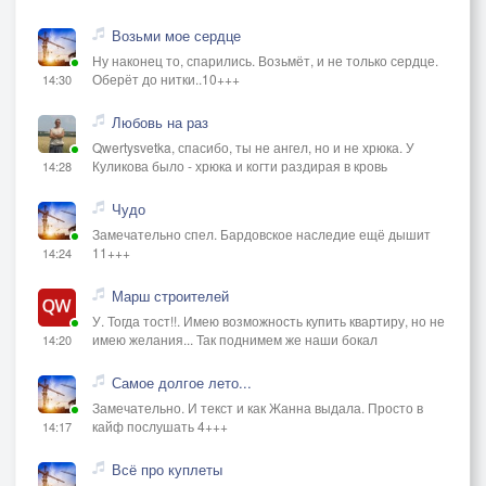
Возьми мое сердце
Ну наконец то, спарились. Возьмёт, и не только сердце.
Оберёт до нитки..10+++
14:30
Любовь на раз
Qwertysvetka, спасибо, ты не ангел, но и не хрюка. У
Куликова было - хрюка и когти раздирая в кровь
14:28
Чудо
Замечательно спел. Бардовское наследие ещё дышит
11+++
14:24
Марш строителей
У. Тогда тост!!. Имею возможность купить квартиру, но не
имею желания... Так поднимем же наши бокал
14:20
Самое долгое лето...
Замечательно. И текст и как Жанна выдала. Просто в
кайф послушать 4+++
14:17
Всё про куплеты