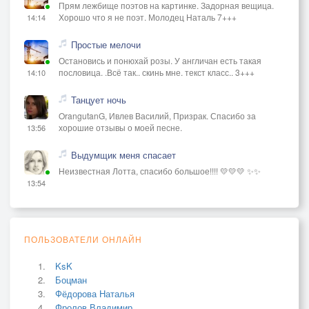
Прям лежбище поэтов на картинке. Задорная вещица.
Хорошо что я не поэт. Молодец Наталь 7+++
14:14
Простые мелочи
Остановись и понюхай розы. У англичан есть такая
пословица. .Всё так.. скинь мне. текст класс.. 3+++
14:10
Танцует ночь
OrangutanG, Ивлев Василий, Призрак. Спасибо за
хорошие отзывы о моей песне.
13:56
Выдумщик меня спасает
Неизвестная Лотта, спасибо большое!!!! 💛💛💛 ✨✨
13:54
ПОЛЬЗОВАТЕЛИ ОНЛАЙН
KsK
Боцман
Фёдорова Наталья
Фролов Владимир