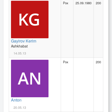
Рок
25.09.1980
200
Gayirov Kerim
Ashkhabat
14.05.13
Рок
200
Anton
20.05.13