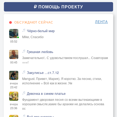
ПОМОЩЬ ПРОЕКТУ
ЛЕНТА
ОБСУЖДАЮТ СЕЙЧАС
Чёрно-белый мир
Mike, Спасибо
05:52
Грешная любовь
Замечательно!.. С удовольствием послушал... Соавторам
+++!
00:45
Закулисье ...ст.7.12
Mangust. Привет, Мария). Я коротко. За песню, стихи,
исполнение + Всё как в жизни. Ум
вчера
23:42
Девочка в синем платье
Фундамент-дворовая песня со всеми вытекающими в
хорошем смысле,какие бы аранжи не делались основа
вчера
23:36
ос
Всё про куплеты