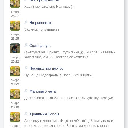
ХаваЗажигательно Наташа:-)+
вчера
23:27
На рассвете
Задумка получилась+
вчера
23:25
Солнца луч.
Qwertysvetka. Привет, ,, хулиганка,,)). Ты спрашиваешь -
зачем мне, ИИ..?? Постараюсь ответит
вчера
23:22
Песенка про поэтов
Ну Ваще,шедеврально Вася:-)!Улыбнул!+9
вчера
23:22
Маловато лета
Да,жарковато:-)Любишь ты лето Коля,чувствуется:-)+8
вчера
23:16
Хранимые Богом
А почему ж через мостИк,а не мОстик)даблом сделали
голос через ии...да вроде Вы и сами хорошо справл
вчера