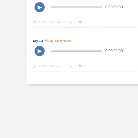
▶
0:00 / 0:00
18.02.2014
11
0
0
|
|
|
муза
Рэп, хип-хоп
▶
0:00 / 0:00
18.02.2014
10
0
1
|
|
|