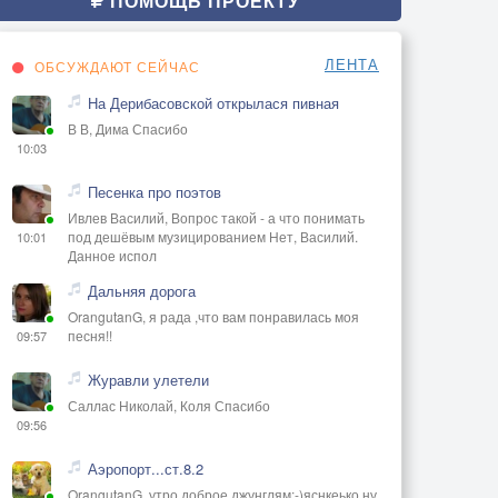
ПОМОЩЬ ПРОЕКТУ
ЛЕНТА
ОБСУЖДАЮТ СЕЙЧАС
На Дерибасовской открылася пивная
В В, Дима Спасибо
10:03
Песенка про поэтов
Ивлев Василий, Вопрос такой - а что понимать
под дешёвым музицированием Нет, Василий.
10:01
Данное испол
Дальняя дорога
OrangutanG, я рада ,что вам понравилась моя
песня!!
09:57
Журавли улетели
Саллас Николай, Коля Спасибо
09:56
Аэропорт...ст.8.2
OrangutanG, утро доброе джунглям:-)яснкеько,ну