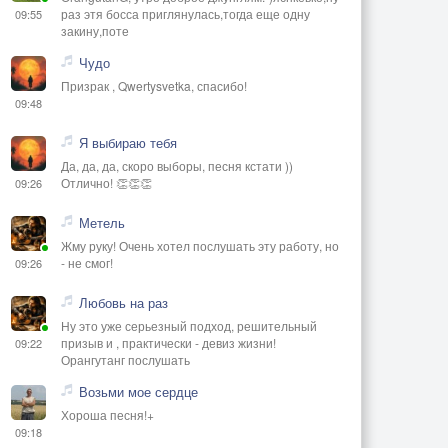
раз этя босса приглянулась,тогда еще одну
09:55
закину,поте
Чудо
Призрак , Qwertysvetka, спасибо!
09:48
Я выбираю тебя
Да, да, да, скоро выборы, песня кстати ))
Отлично! 👏👏👏
09:26
Метель
Жму руку! Очень хотел послушать эту работу, но
- не смог!
09:26
Любовь на раз
Ну это уже серьезный подход, решительный
призыв и , практически - девиз жизни!
09:22
Орангутанг послушать
Возьми мое сердце
Хороша песня!+
09:18