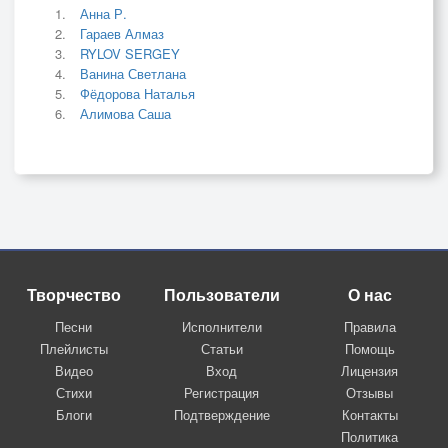
Анна Р.
Гараев Алмаз
RYLOV SERGEY
Ванина Светлана
Фёдорова Наталья
Алимова Саша
Творчество
Пользователи
О нас
Песни
Исполнители
Правила
Плейлисты
Статьи
Помощь
Видео
Вход
Лицензия
Стихи
Регистрация
Отзывы
Блоги
Подтверждение
Контакты
Политика