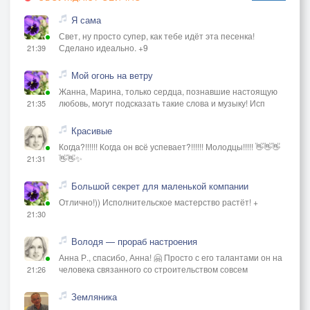
Я сама
Свет, ну просто супер, как тебе идёт эта песенка!
Сделано идеально. +9
21:39
Мой огонь на ветру
Жанна, Марина, только сердца, познавшие настоящую
любовь, могут подсказать такие слова и музыку! Исп
21:35
Красивые
Когда?!!!!!! Когда он всё успевает?!!!!!! Молодцы!!!!! 👋👋👋
👋👋✨
21:31
Большой секрет для маленькой компании
Отлично!)) Исполнительское мастерство растёт! +
21:30
Володя — прораб настроения
Анна Р., спасибо, Анна! 🤗 Просто с его талантами он на
человека связанного со строительством совсем
21:26
Земляника