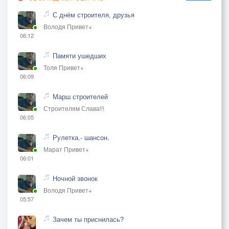
С днём строителя, друзья
Володя Привет+
06:12
Памяти ушедших
Толя Привет+
06:09
Марш строителей
Строителям Слава!!!
06:05
Рулетка.- шансон.
Марат Привет+
06:01
Ночной звонок
Володя Привет+
05:57
Зачем ты приснилась?