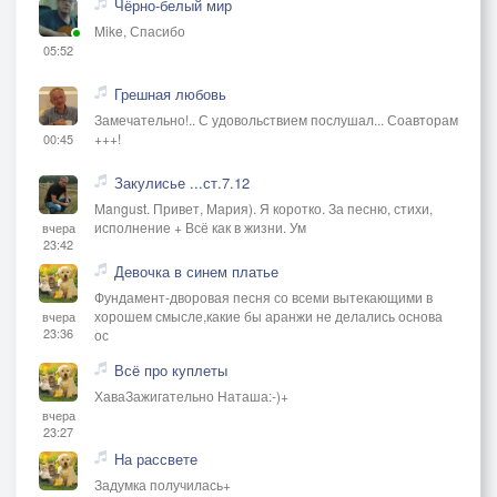
Чёрно-белый мир
Mike, Спасибо
05:52
Грешная любовь
Замечательно!.. С удовольствием послушал... Соавторам
+++!
00:45
Закулисье ...ст.7.12
Mangust. Привет, Мария). Я коротко. За песню, стихи,
исполнение + Всё как в жизни. Ум
вчера
23:42
Девочка в синем платье
Фундамент-дворовая песня со всеми вытекающими в
хорошем смысле,какие бы аранжи не делались основа
вчера
23:36
ос
Всё про куплеты
ХаваЗажигательно Наташа:-)+
вчера
23:27
На рассвете
Задумка получилась+