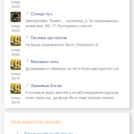
вчера
23:25
Солнца луч.
Qwertysvetka. Привет, ,, хулиганка,,)). Ты спрашиваешь -
зачем мне, ИИ..?? Постараюсь ответит
вчера
23:22
Песенка про поэтов
Ну Ваще,шедеврально Вася:-)!Улыбнул!+9
вчера
23:22
Маловато лета
Да,жарковато:-)Любишь ты лето Коля,чувствуется:-)+8
вчера
23:16
Хранимые Богом
А почему ж через мостИк,а не мОстик)даблом сделали
голос через ии...да вроде Вы и сами хорошо справл
вчера
23:12
ПОЛЬЗОВАТЕЛИ ОНЛАЙН
Заведующий зоной отдыха