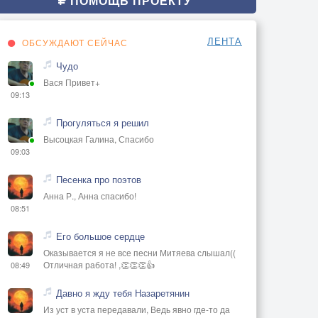
ПОМОЩЬ ПРОЕКТУ
ЛЕНТА
ОБСУЖДАЮТ СЕЙЧАС
Чудо
Вася Привет+
09:13
Прогуляться я решил
Высоцкая Галина, Спасибо
09:03
Песенка про поэтов
Анна Р., Анна спасибо!
08:51
Его большое сердце
Оказывается я не все песни Митяева слышал((
Отличная работа! ,👏👏👏👍
08:49
Давно я жду тебя Назаретянин
Из уст в уста передавали, Ведь явно где-то да