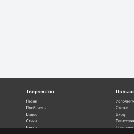
Творчество
Пользо
Песни
Исполнит
Плейлисты
Статьи
Видео
Вход
Стихи
Регистра
Блоги
Подтверж