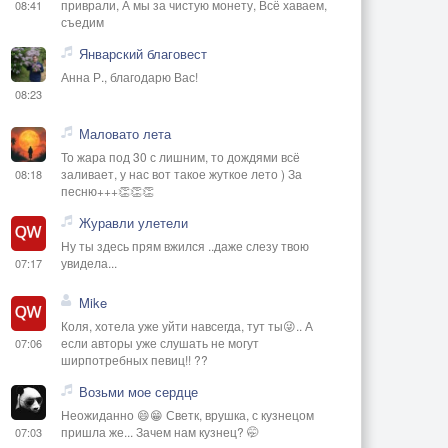
приврали, А мы за чистую монету, Всё хаваем,
08:41
съедим
Январский благовест
Анна Р., благодарю Вас!
08:23
Маловато лета
То жара под 30 с лишним, то дождями всё
заливает, у нас вот такое жуткое лето ) За
08:18
песню+++👏👏👏
Журавли улетели
Ну ты здесь прям вжился ..даже слезу твою
увидела...
07:17
Mike
Коля, хотела уже уйти навсегда, тут ты😜.. А
если авторы уже слушать не могут
07:06
ширпотребных певиц!! ??
Возьми мое сердце
Неожиданно 😄😁 Светк, врушка, с кузнецом
пришла же... Зачем нам кузнец? 🤭
07:03