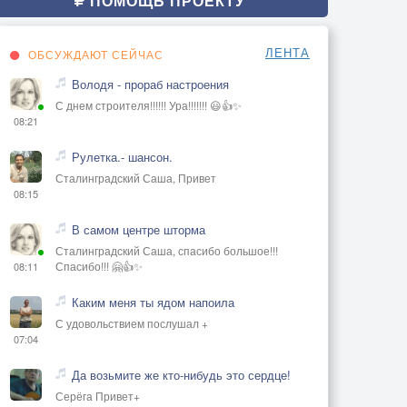
ПОМОЩЬ ПРОЕКТУ
ЛЕНТА
ОБСУЖДАЮТ СЕЙЧАС
Володя - прораб настроения
С днем строителя!!!!!! Ура!!!!!!! 😃👍✨
08:21
Рулетка.- шансон.
Сталинградский Саша, Привет
08:15
В самом центре шторма
Сталинградский Саша, спасибо большое!!!
Спасибо!!! 🤗👍✨
08:11
Каким меня ты ядом напоила
С удовольствием послушал +
07:04
Да возьмите же кто-нибудь это сердце!
Серёга Привет+