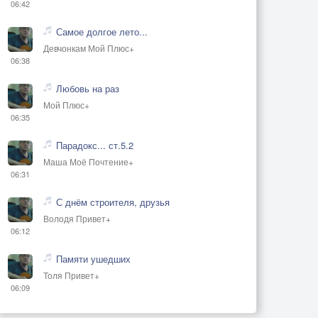
06:42
Самое долгое лето...
Девчонкам Мой Плюс+
06:38
Любовь на раз
Мой Плюс+
06:35
Парадокс... ст.5.2
Маша Моё Почтение+
06:31
С днём строителя, друзья
Володя Привет+
06:12
Памяти ушедших
Толя Привет+
06:09