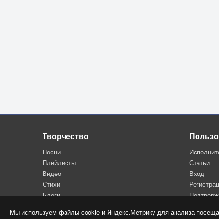
Творчество
Пользо
Песни
Исполнит
Плейлисты
Статьи
Видео
Вход
Стихи
Регистра
Блоги
Подтверж
Мы используем файлы cookie и Яндекс.Метрику для анализа посеща