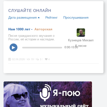
СЛУШАЙТЕ ОНЛАЙН
Дата размещения
Рейтинг
Прослушивания
Нам 1000 лет -
Авторская
Песня гражданского звучания о
России, её истории и наследии.
Кузнецов Михаил
К песне
▶
0:00 / 0:00
02.06.2026
19
3
4
|
|
|