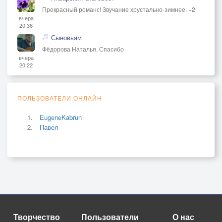
Прекрасный романс! Звучание хрустально-зимнее. +2
вчера
20:36
Сыновьям
Фёдорова Наталья, Спасибо
вчера
20:22
ПОЛЬЗОВАТЕЛИ ОНЛАЙН
EugeneKabrun
Павел
Творчество
Пользователи
О нас