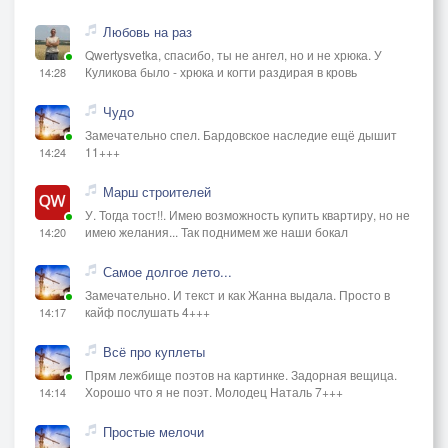
Любовь на раз
Qwertysvetka, спасибо, ты не ангел, но и не хрюка. У
Куликова было - хрюка и когти раздирая в кровь
14:28
Чудо
Замечательно спел. Бардовское наследие ещё дышит
11+++
14:24
Марш строителей
У. Тогда тост!!. Имею возможность купить квартиру, но не
имею желания... Так поднимем же наши бокал
14:20
Самое долгое лето...
Замечательно. И текст и как Жанна выдала. Просто в
кайф послушать 4+++
14:17
Всё про куплеты
Прям лежбище поэтов на картинке. Задорная вещица.
Хорошо что я не поэт. Молодец Наталь 7+++
14:14
Простые мелочи