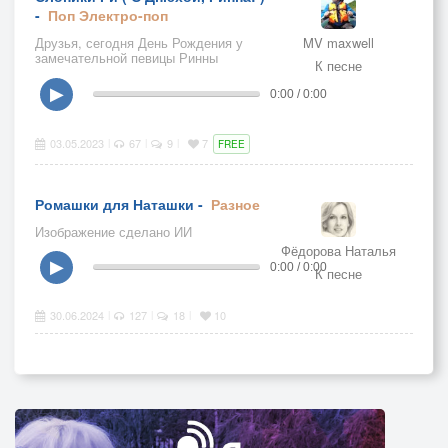
-
Поп
Электро-поп
Друзья, сегодня День Рождения у
MV maxwell
замечательной певицы Ринны
К песне
Серповой (Rozalinda)!
▶
0:00 / 0:00
03.05.2023
67
9
7
|
|
|
FREE
Ромашки для Наташки -
Разное
Изображение сделано ИИ
Фёдорова Наталья
▶
0:00 / 0:00
К песне
30.06.2024
127
18
10
|
|
|