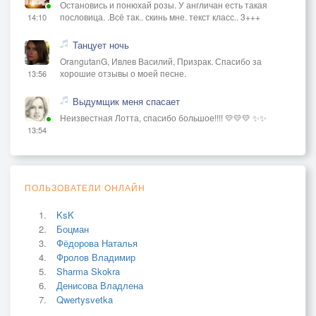
Остановись и понюхай розы. У англичан есть такая
пословица. .Всё так.. скинь мне. текст класс.. 3+++
14:10
Танцует ночь
OrangutanG, Ивлев Василий, Призрак. Спасибо за
хорошие отзывы о моей песне.
13:56
Выдумщик меня спасает
Неизвестная Лотта, спасибо большое!!!! 💛💛💛 ✨✨
13:54
ПОЛЬЗОВАТЕЛИ ОНЛАЙН
KsK
Боцман
Фёдорова Наталья
Фролов Владимир
Sharma Skokra
Денисова Владлена
Qwertysvetka