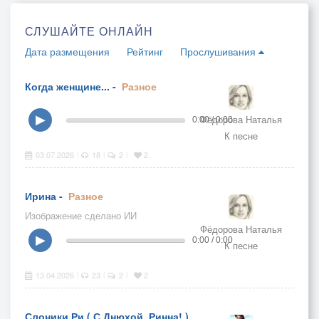
СЛУШАЙТЕ ОНЛАЙН
Дата размещения
Рейтинг
Прослушивания
Когда женщине... -
Разное
Фёдорова Наталья
▶
0:00 / 0:00
К песне
03.07.2026
18
2
2
|
|
|
Ирина -
Разное
Изображение сделано ИИ
Фёдорова Наталья
▶
0:00 / 0:00
К песне
13.04.2026
23
2
2
|
|
|
Слоники Ри ( С Днюхой, Ринна! )