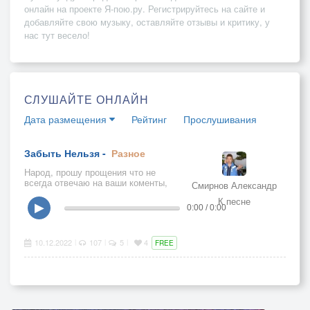
онлайн на проекте Я-пою.ру. Регистрируйтесь на сайте и
добавляйте свою музыку, оставляйте отзывы и критику, у
нас тут весело!
СЛУШАЙТЕ ОНЛАЙН
Дата размещения
Рейтинг
Прослушивания
Забыть Нельзя -
Разное
Народ, прошу прощения что не
всегда отвечаю на ваши коменты,
Смирнов Александр
реденько бываю здесь.Спасибо всем
К песне
огрменное кто забежал и послушал
▶
0:00 / 0:00
10.12.2022
107
5
4
|
|
|
FREE