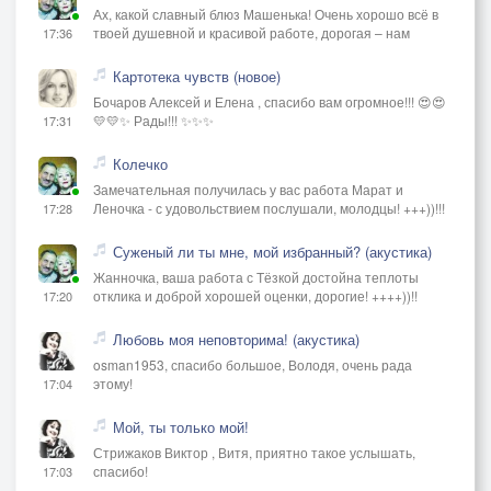
Ах, какой славный блюз Машенька! Очень хорошо всё в
твоей душевной и красивой работе, дорогая – нам
17:36
Картотека чувств (новое)
Бочаров Алексей и Елена , спасибо вам огромное!!! 😍😍
💛💛✨ Рады!!! ✨✨✨
17:31
Колечко
Замечательная получилась у вас работа Марат и
Леночка - с удовольствием послушали, молодцы! +++))!!!
17:28
Суженый ли ты мне, мой избранный? (акустика)
Жанночка, ваша работа с Тёзкой достойна теплоты
отклика и доброй хорошей оценки, дорогие! ++++))!!
17:20
Любовь моя неповторима! (акустика)
osman1953, спасибо большое, Володя, очень рада
этому!
17:04
Мой, ты только мой!
Стрижаков Виктор , Витя, приятно такое услышать,
спасибо!
17:03