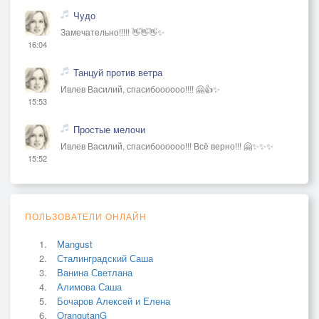
Чудо
Замечательно!!!!! 👋👋👋✨
16:04
Танцуй против ветра
Ивлев Василий, спасибоооооо!!!! 🤗👍✨
15:53
Простые мелочи
Ивлев Василий, спасибоооооо!!! Всё верно!!! 🤗✨✨✨
15:52
ПОЛЬЗОВАТЕЛИ ОНЛАЙН
Mangust
Сталинградский Саша
Ванина Светлана
Алимова Саша
Бочаров Алексей и Елена
OrangutanG