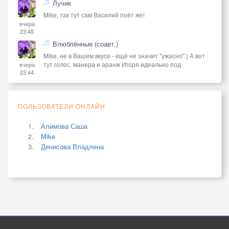
Лучик
Mike, так тут сам Василий поёт же!
вчера
23:45
Влюблённые (соавт.)
Mike, не в Вашем вкусе - ещё не значит "ужасно".) А вот
тут голос, манера и аранж Игоря идеально под
вчера
23:44
ПОЛЬЗОВАТЕЛИ ОНЛАЙН
Алимова Саша
Mike
Денисова Владлена