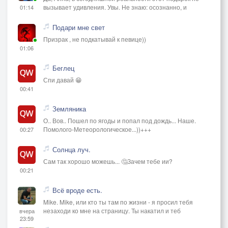
вызывает удивления. Увы. Не знаю: осознанно, и
01:14
Подари мне свет
Призрак , не подкатывай к певице))
01:06
Беглец
Спи давай 😁
00:41
Земляника
О.. Вов.. Пошел по ягоды и попал под дождь... Наше.
Помолого-Метеорологическое...))+++
00:27
Солнца луч.
Сам так хорошо можешь... 🤔Зачем тебе ии?
00:21
Всё вроде есть.
Mike. Mike, или кто ты там по жизни - я просил тебя
незаходи ко мне на страницу. Ты накатил и теб
вчера
23:59