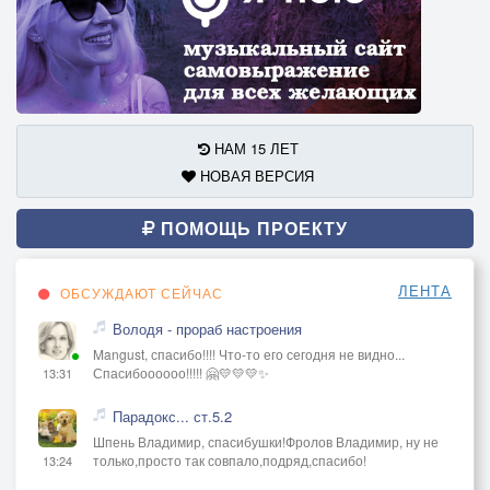
НАМ 15 ЛЕТ
НОВАЯ ВЕРСИЯ
ПОМОЩЬ ПРОЕКТУ
ЛЕНТА
ОБСУЖДАЮТ СЕЙЧАС
Володя - прораб настроения
Mangust, спасибо!!!! Что-то его сегодня не видно...
Спасибоооооо!!!!! 🤗💛💛💛✨
13:31
Парадокс... ст.5.2
Шпень Владимир, спасибушки!Фролов Владимир, ну не
только,просто так совпало,подряд,спасибо!
13:24