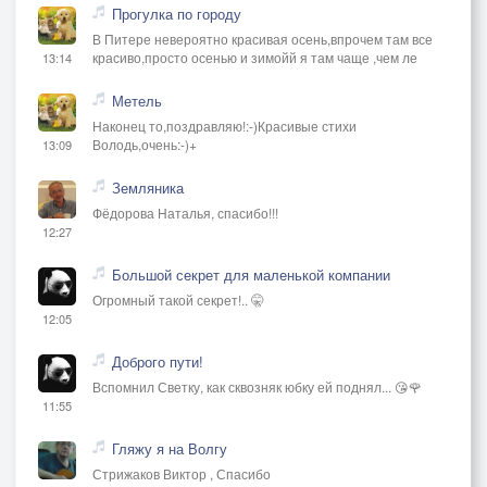
Прогулка по городу
В Питере невероятно красивая осень,впрочем там все
красиво,просто осенью и зимойй я там чаще ,чем ле
13:14
Метель
Наконец то,поздравляю!:-)Красивые стихи
Володь,очень:-)+
13:09
Земляника
Фёдорова Наталья, спасибо!!!
12:27
Большой секрет для маленькой компании
Огромный такой секрет!.. 🤫
12:05
Доброго пути!
Вспомнил Светку, как сквозняк юбку ей поднял... 😘🌹
11:55
Гляжу я на Волгу
Стрижаков Виктор , Спасибо