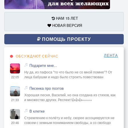
НАМ 15 ЛЕТ
НОВАЯ ВЕРСИЯ
ПОМОЩЬ ПРОЕКТУ
ЛЕНТА
ОБСУЖДАЮТ СЕЙЧАС
Подарите мне...
Ну да, из пафоса "то что было не со мной помню"? От
лица бабушки и надо было строить повествован
22:05
Песенка про поэтов
Хорошая песня, Василий, но она создана из стихов, как
и множество других. Респект!👍👍👍+++++
21:33
В клетке
Стремлению к полёту и небу, скорее ассоциируется не
совсем с земным пониманием свободы, а со свободо
20:46