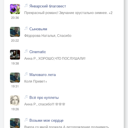
Январский благовест
Прекрасный романс! Звучание хрустально-зимнее. +2
20:36
Сыновьям
Фёдорова Наталья, Спасибо
20:22
Cinematic
Анна Р., ХОРОШО,ЧТО ПОСЛУШАЛИ!
19:38
Маловато лета
Коля Привет+
19:31
Всё про куплеты
Анна Р., спасибо!!! 🌸🌸🌸
19:26
Возьми мое сердце
Вчера со мной поокала А деторождение поднимать