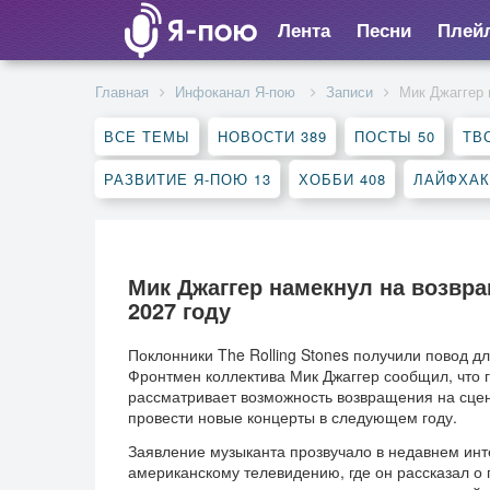
Лента
Песни
Плей
Главная
Инфоканал Я-пою
Записи
Мик Джаггер 
ВСЕ ТЕМЫ
НОВОСТИ
389
ПОСТЫ
50
ТВ
РАЗВИТИЕ Я-ПОЮ
13
ХОББИ
408
ЛАЙФХА
Мик Джаггер намекнул на возвращ
2027 году
Поклонники The Rolling Stones получили повод д
Фронтмен коллектива Мик Джаггер сообщил, что 
рассматривает возможность возвращения на сцен
провести новые концерты в следующем году.
Заявление музыканта прозвучало в недавнем ин
американскому телевидению, где он рассказал о