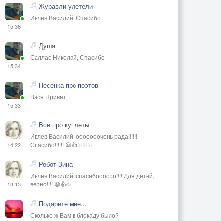
Журавли улетели
Ивлев Василий, Спасибо
15:36
Душа
Саллас Николай, Спасибо
15:34
Песенка про поэтов
Вася Привет+
15:33
Всё про куплеты
Ивлев Василий, ооооооочень рада!!!!!!
Спасибо!!!!!! 😃👍✨✨✨
14:22
Робот Зина
Ивлев Василий, спасибоооооо!!!! Для детей,
верно!!!! 😃👍✨
13:13
Подарите мне...
Сколько ж Вам в блокаду было?