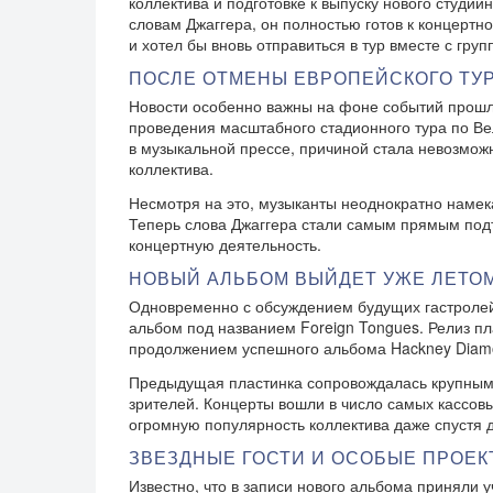
коллектива и подготовке к выпуску нового студий
словам Джаггера, он полностью готов к концертн
и хотел бы вновь отправиться в тур вместе с груп
ПОСЛЕ ОТМЕНЫ ЕВРОПЕЙСКОГО ТУ
Новости особенно важны на фоне событий прошлог
проведения масштабного стадионного тура по В
в музыкальной прессе, причиной стала невозможн
коллектива.
Несмотря на это, музыканты неоднократно намека
Теперь слова Джаггера стали самым прямым подт
концертную деятельность.
НОВЫЙ АЛЬБОМ ВЫЙДЕТ УЖЕ ЛЕТО
Одновременно с обсуждением будущих гастролей 
альбом под названием Foreign Tongues. Релиз пл
продолжением успешного альбома Hackney Diam
Предыдущая пластинка сопровождалась крупным 
зрителей. Концерты вошли в число самых кассов
огромную популярность коллектива даже спустя д
ЗВЕЗДНЫЕ ГОСТИ И ОСОБЫЕ ПРОЕК
Известно, что в записи нового альбома приняли 