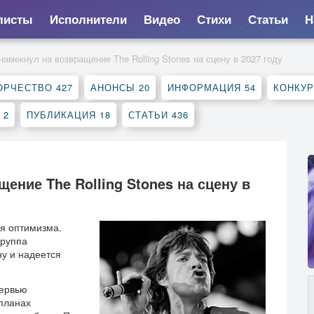
листы
Исполнители
Видео
Стихи
Статьи
Н
намекнул на возвращение The Rolling Stones на сцену в 2027 году
ОРЧЕСТВО
427
АНОНСЫ
20
ИНФОРМАЦИЯ
54
КОНКУ
К
2
ПУБЛИКАЦИЯ
18
СТАТЬИ
436
ение The Rolling Stones на сцену в
ля оптимизма.
группа
у и надеется
тервью
 планах