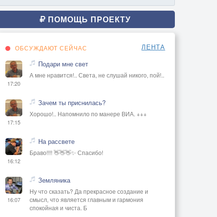
ПОМОЩЬ ПРОЕКТУ
ЛЕНТА
ОБСУЖДАЮТ СЕЙЧАС
Подари мне свет
А мне нравится!.. Света, не слушай никого, пой!..
17:20
Зачем ты приснилась?
Хорошо!.. Напомнило по манере ВИА. +++
17:15
На рассвете
Браво!!!! 👋👋👋✨ Спасибо!
16:12
Земляника
Ну что сказать? Да прекрасное создание и
смысл, что является главным и гармония
16:07
спокойная и чиста. Б