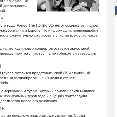
ного альбома. По
ой деятельности
пой.
РА
о года. Ранее The Rolling Stones отказались от планов
еликобритании и Европе. По информации, появлявшейся
ость окончательно согласовать участие всех участников
ли, что идея новых концертов остается актуальной.
верждением того, что группа не собирается завершать
М
группа готовится представить свой 25-й студийный
астинки запланирован на 10 июля и станет
onds.
американским туром, который привлек почти миллион
ых музыкальных туров года и еще раз подтвердили
есятилетия после его основания.
ТЫ
участие несколько знаменитых музыкантов. Среди