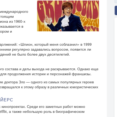
 международного
астоящим
иона из 1960-х
оказывается в
мором и
одолжений: «Шпион, который меня соблазнил» в 1999
лонники регулярно задавались вопросом, появится ли
дений не было более двух десятилетий.
го состава и даты выхода не раскрываются. Однако еще
еи для продолжения истории и персонажей франшизы.
е доктора Зло — одного из самых популярных героев
озвращался к этому образу в различных юмористических
АЙЕРС
х кинопроектах. Среди его заметных работ можно
tflix, а также небольшую роль в биографическом