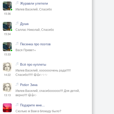
Журавли улетели
Ивлев Василий, Спасибо
15:36
Душа
Саллас Николай, Спасибо
15:34
Песенка про поэтов
Вася Привет+
15:33
Всё про куплеты
Ивлев Василий, ооооооочень рада!!!!!!
Спасибо!!!!!! 😃👍✨✨✨
14:22
Робот Зина
Ивлев Василий, спасибоооооо!!!! Для детей,
верно!!!! 😃👍✨
13:13
Подарите мне...
Сколько ж Вам в блокаду было?