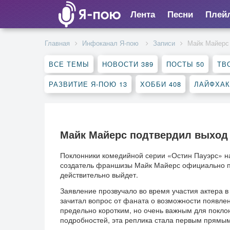
Лента
Песни
Плей
Главная
Инфоканал Я-пою
Записи
Майк Майерс
ВСЕ ТЕМЫ
НОВОСТИ
389
ПОСТЫ
50
ТВ
РАЗВИТИЕ Я-ПОЮ
13
ХОББИ
408
ЛАЙФХА
Майк Майерс подтвердил выход 
Поклонники комедийной серии «Остин Пауэрс» на
создатель франшизы Майк Майерс официально по
действительно выйдет.
Заявление прозвучало во время участия актера в 
зачитал вопрос от фаната о возможности появле
предельно коротким, но очень важным для покло
подробностей, эта реплика стала первым прямым