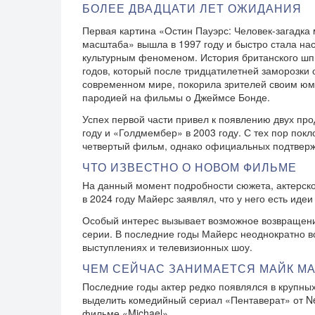
БОЛЕЕ ДВАДЦАТИ ЛЕТ ОЖИДАНИЯ
Первая картина «Остин Пауэрс: Человек-загадка
масштаба» вышла в 1997 году и быстро стала н
культурным феноменом. История британского шп
годов, который после тридцатилетней заморозки 
современном мире, покорила зрителей своим ю
пародией на фильмы о Джеймсе Бонде.
Успех первой части привел к появлению двух пр
году и «Голдмембер» в 2003 году. С тех пор пок
четвертый фильм, однако официальных подтверж
ЧТО ИЗВЕСТНО О НОВОМ ФИЛЬМЕ
На данный момент подробности сюжета, актерско
в 2024 году Майерс заявлял, что у него есть ид
Особый интерес вызывает возможное возвращени
серии. В последние годы Майерс неоднократно в
выступлениях и телевизионных шоу.
ЧЕМ СЕЙЧАС ЗАНИМАЕТСЯ МАЙК М
Последние годы актер редко появлялся в крупны
выделить комедийный сериал «Пентаверат» от Ne
фильме «Michael».