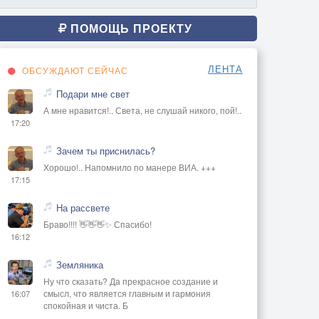
ПОМОЩЬ ПРОЕКТУ
ЛЕНТА
ОБСУЖДАЮТ СЕЙЧАС
Подари мне свет
А мне нравится!.. Света, не слушай никого, пой!..
17:20
Зачем ты приснилась?
Хорошо!.. Напомнило по манере ВИА. +++
17:15
На рассвете
Браво!!!! 👋👋👋✨ Спасибо!
16:12
Земляника
Ну что сказать? Да прекрасное создание и
смысл, что является главным и гармония
16:07
спокойная и чиста. Б