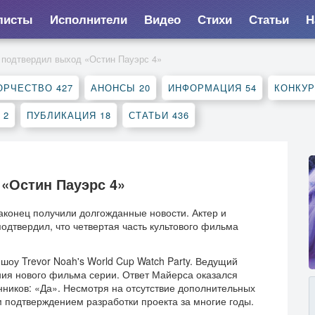
листы
Исполнители
Видео
Стихи
Статьи
Н
 подтвердил выход «Остин Пауэрс 4»
ОРЧЕСТВО
427
АНОНСЫ
20
ИНФОРМАЦИЯ
54
КОНКУ
К
2
ПУБЛИКАЦИЯ
18
СТАТЬИ
436
«Остин Пауэрс 4»
конец получили долгожданные новости. Актер и
дтвердил, что четвертая часть культового фильма
шоу Trevor Noah's World Cup Watch Party. Ведущий
ния нового фильма серии. Ответ Майерса оказался
нников: «Да». Несмотря на отсутствие дополнительных
 подтверждением разработки проекта за многие годы.