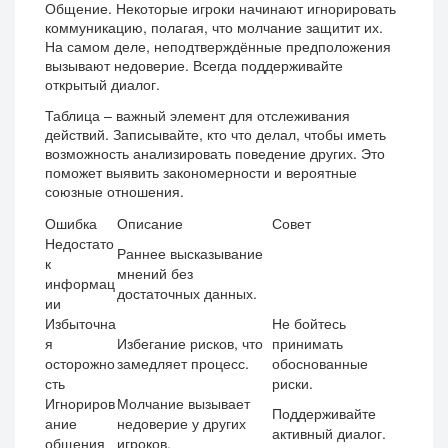
Общение. Некоторые игроки начинают игнорировать
коммуникацию, полагая, что молчание защитит их.
На самом деле, неподтверждённые предположения
вызывают недоверие. Всегда поддерживайте
открытый диалог.
Таблица – важный элемент для отслеживания
действий. Записывайте, кто что делал, чтобы иметь
возможность анализировать поведение других. Это
поможет выявить закономерности и вероятные
союзные отношения.
Ошибка
Описание
Совет
Недостато
Раннее высказывание
к
мнений без
информац
достаточных данных.
ии
Избыточна
Не бойтесь
я
Избегание рисков, что
принимать
осторожно
замедляет процесс.
обоснованные
сть
риски.
Игнориров
Молчание вызывает
Поддерживайте
ание
недоверие у других
активный диалог.
общения
игроков.