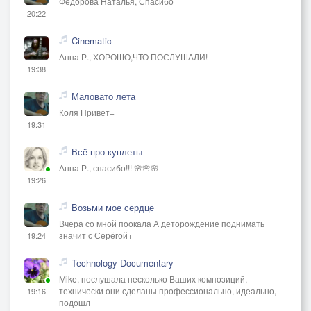
Фёдорова Наталья, Спасибо
20:22
Cinematic
Анна Р., ХОРОШО,ЧТО ПОСЛУШАЛИ!
19:38
Маловато лета
Коля Привет+
19:31
Всё про куплеты
Анна Р., спасибо!!! 🌸🌸🌸
19:26
Возьми мое сердце
Вчера со мной поокала А деторождение поднимать
значит с Серёгой+
19:24
Technology Documentary
Mike, послушала несколько Ваших композиций,
технически они сделаны профессионально, идеально,
19:16
подошл