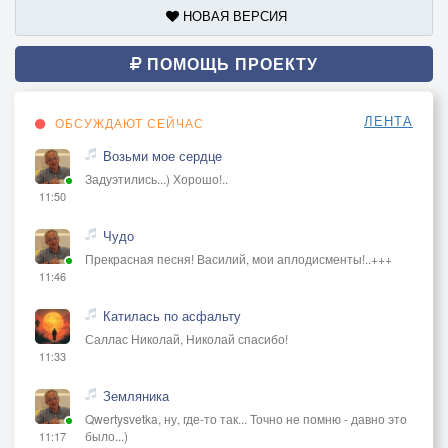
НОВАЯ ВЕРСИЯ
ПОМОЩЬ ПРОЕКТУ
ЛЕНТА
ОБСУЖДАЮТ СЕЙЧАС
Возьми мое сердце
Задуэтились...) Хорошо!..
11:50
Чудо
Прекрасная песня! Василий, мои аплодисменты!..+++
11:46
Катилась по асфальту
Саллас Николай, Николай спасибо!
11:33
Земляника
Qwertysvetka, ну, где-то так... Точно не помню - давно это
было...)
11:17