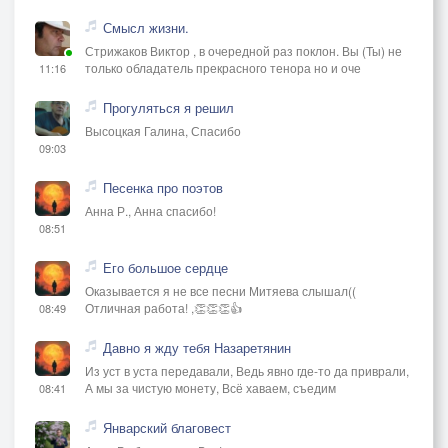
Смысл жизни.
Стрижаков Виктор , в очередной раз поклон. Вы (Ты) не
только обладатель прекрасного тенора но и оче
11:16
Прогуляться я решил
Высоцкая Галина, Спасибо
09:03
Песенка про поэтов
Анна Р., Анна спасибо!
08:51
Его большое сердце
Оказывается я не все песни Митяева слышал((
Отличная работа! ,👏👏👏👍
08:49
Давно я жду тебя Назаретянин
Из уст в уста передавали, Ведь явно где-то да приврали,
А мы за чистую монету, Всё хаваем, съедим
08:41
Январский благовест