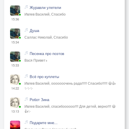
Журавли улетели
Ивлев Василий, Спасибо
15:36
Душа
Саллас Николай, Спасибо
15:34
Песенка про поэтов
Вася Привет+
15:33
Всё про куплеты
Ивлев Василий, ооооооочень рада!!!!!! Спасибо!!!!!! 😃👍
✨✨✨
14:22
Робот Зина
Ивлев Василий, спасибоооооо!!!! Для детей, верно!!!! 😃
👍✨
13:13
Подарите мне...