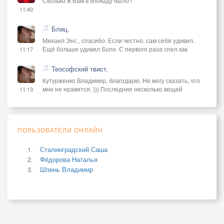
Сколько ж Вам в блокаду было?
11:40
Блиц.
Михаил Энс , спасибо. Если честно, сам себя удивил.
Ещё больше удивил Suno. С первого раза спел как
11:17
Теософский твист.
Кутурженко Владимир, благодарю. Не могу сказать, что
мне не нравится. ))) Последние несколько вещей
11:13
ПОЛЬЗОВАТЕЛИ ОНЛАЙН
Сталинградский Саша
Фёдорова Наталья
Шпень Владимир