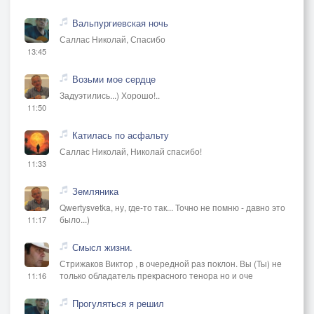
Вальпургиевская ночь
Саллас Николай, Спасибо
13:45
Возьми мое сердце
Задуэтились...) Хорошо!..
11:50
Катилась по асфальту
Саллас Николай, Николай спасибо!
11:33
Земляника
Qwertysvetka, ну, где-то так... Точно не помню - давно это
было...)
11:17
Смысл жизни.
Стрижаков Виктор , в очередной раз поклон. Вы (Ты) не
только обладатель прекрасного тенора но и оче
11:16
Прогуляться я решил