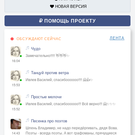
НОВАЯ ВЕРСИЯ
ПОМОЩЬ ПРОЕКТУ
ЛЕНТА
ОБСУЖДАЮТ СЕЙЧАС
Чудо
Замечательно!!!!! 👋👋👋✨
16:04
Танцуй против ветра
Ивлев Василий, спасибоооооо!!!! 🤗👍✨
15:53
Простые мелочи
Ивлев Василий, спасибоооооо!!! Всё верно!!! 🤗✨✨✨
15:52
Песенка про поэтов
Шпень Владимир, не надо передёргивать, дядя Вова.
Поэты - всегда поэты. А вот графоманы, прячущиеся
14:43